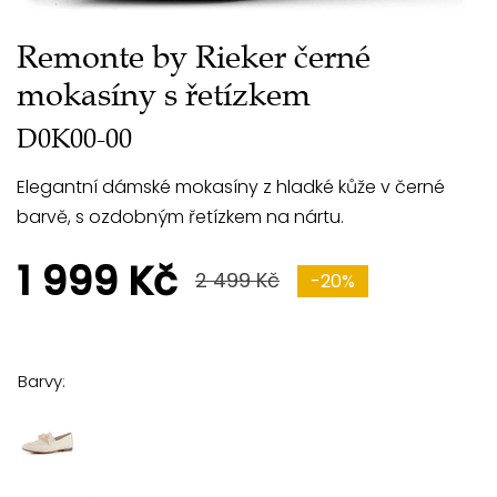
Remonte by Rieker černé
mokasíny s řetízkem
D0K00-00
Elegantní dámské mokasíny z hladké kůže v černé
barvě, s ozdobným řetízkem na nártu.
1 999 Kč
2 499 Kč
-20%
Barvy: