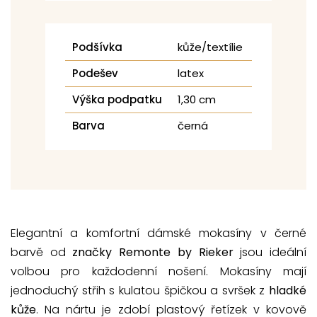
Podšívka
kůže/textílie
Podešev
latex
Výška podpatku
1,30 cm
Barva
černá
Elegantní a komfortní dámské mokasíny v černé
barvě od
značky Remonte by Rieker
jsou ideální
volbou pro každodenní nošení. Mokasíny mají
jednoduchý střih s kulatou špičkou a svršek z
hladké
kůže
. Na nártu je zdobí plastový řetízek v kovově