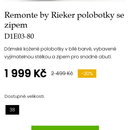
Remonte by Rieker polobotky se
zipem
D1E03-80
Dámské kožené polobotky v bílé barvě, vybavené
vyjímatelnou stélkou a zipem pro snadné obutí.
1 999 Kč
2 499 Kč
-20%
Dostupné velikosti:
38