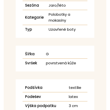
Sezóna
Jaro/léto
Polobotky a
Kategorie
mokasíny
Typ
Uzavřené boty
Šířka
G
Svršek
povrstvená kůže
Podšívka
textílie
Podešev
latex
Výška podpatku
3 cm