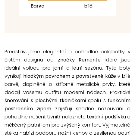
Barva
bílá
Představujeme elegantní a pohodlné polobotky v
čistém designu od
značky Remonte
, které jsou
ideální volbou pro jarní a letní sezónu. Tyto boty
vynikají
hladkým povrchem z povrstvené kůže
v bílé
barvě, doplněné o stříbrné metalické prvky, které
dodají vašemu outfitu moderní nádech. Praktické
šněrování s plochými tkaničkami
spolu s
funkčním
postranním zipem
zajišťují snadné nazouvání a
pohodlné nošení. Uvnitř naleznete
textilní podšívku
a
měkčený patní lem pro zvýšený komfort. Vyjímatelná
stélka nabízí podporu nožní klenby a zesílenou patní