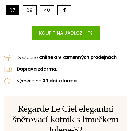
37
39
40
41
KOUPIT NA JADI.CZ
Dostupné
online a v kamenných prodejnách
.
Doprava zdarma
.
Výměna do
30 dní zdarma
.
Regarde Le Ciel elegantní
šněrovací kotník s límečkem
Jolene-32