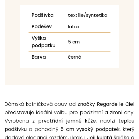
Podšívka
textílie/syntetika
Podešev
latex
Výška
5 cm
podpatku
Barva
černá
Dámská kotníčková obuv od
značky Regarde le Ciel
představuje ideální volbu pro podzimní a zimní dny.
Vyrobena z
prvotřídní jemné kůže
, nabízí
teplou
podšívku
a pohodlný
5 cm vysoký podpatek
, který
dodává eleganci každému kroku. Její
kulatá špička
a