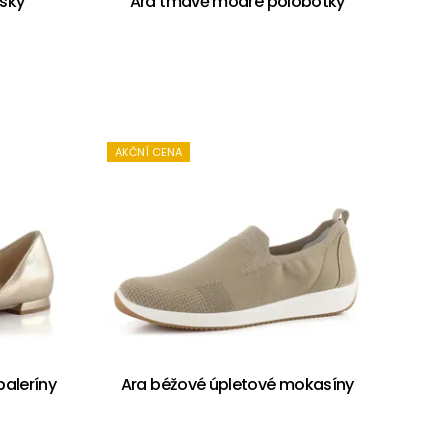
isky
Ara tmavě modré polobotky
AKČNÍ CENA
baleríny
Ara béžové úpletové mokasíny