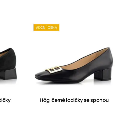
AKČNÍ CENA
dičky
Högl černé lodičky se sponou