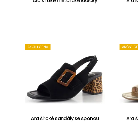
Ara široké metalické lodičky
Ara š
AKČNÍ CENA
AKČNÍ C
Ara široké sandály se sponou
Ara 