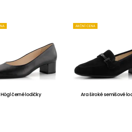
ENA
AKČNÍ CENA
Högl černé lodičky
Ara široké semišové lo