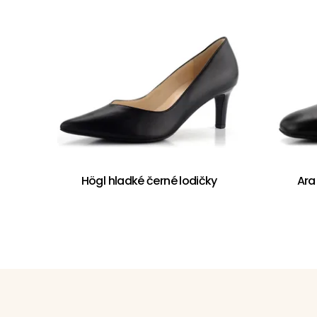
Högl hladké černé lodičky
Ara