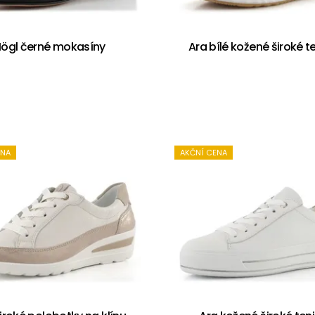
ögl černé mokasíny
Ara bílé kožené široké t
ENA
AKČNÍ CENA