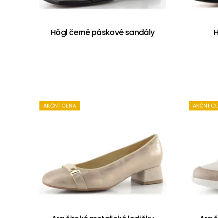
Högl černé páskové sandály
H
AKČNÍ CENA
AKČNÍ C