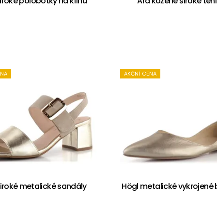
iroké polobotky na klínu
Ara kožené široké ten
ENA
AKČNÍ CENA
široké metalické sandály
Högl metalické vykrojené 