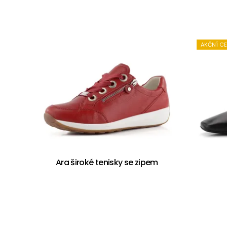
AKČNÍ C
Ara široké tenisky se zipem