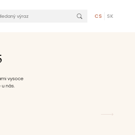
CS
SK
5
ami vysoce
 u nás.