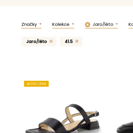
Značky
Kolekce
Jaro/léto
K
✖
Jaro/léto
41.5
AKČNÍ CENA