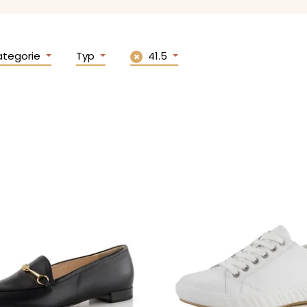
ategorie
Typ
41.5
✖