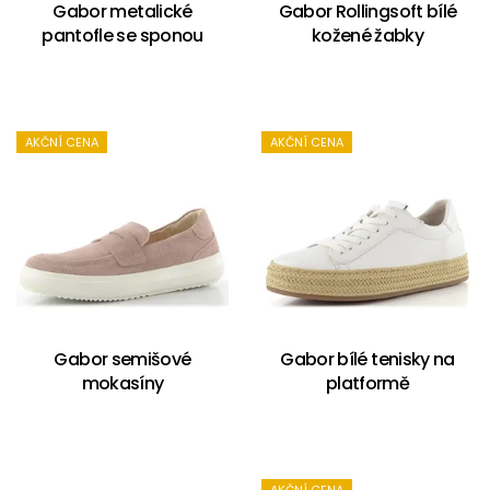
Gabor metalické
Gabor Rollingsoft bílé
pantofle se sponou
kožené žabky
AKČNÍ CENA
AKČNÍ CENA
Gabor semišové
Gabor bílé tenisky na
mokasíny
platformě