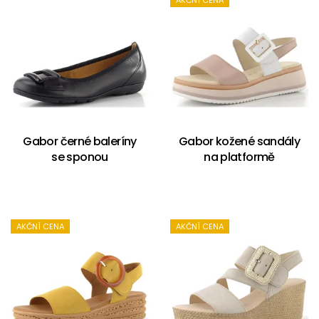
AKČNÍ CENA
Gabor černé baleríny
Gabor kožené sandály
se sponou
na platformě
AKČNÍ CENA
AKČNÍ CENA