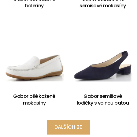
baleríny
semišové mokasíny
Gabor bílé kožené
Gabor semišové
mokasíny
lodičky s volnou patou
DALŠÍCH 20