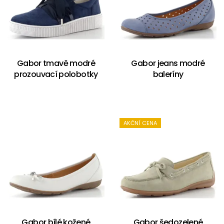
Gabor tmavě modré
Gabor jeans modré
prozouvací polobotky
baleríny
AKČNÍ CENA
Gabor bílé kožené
Gabor šedozelené