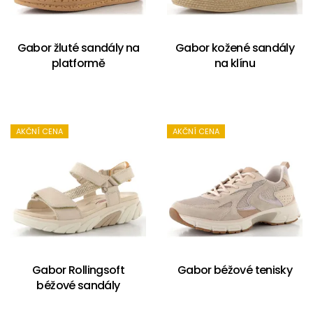
Gabor žluté sandály na
Gabor kožené sandály
platformě
na klínu
AKČNÍ CENA
AKČNÍ CENA
Gabor Rollingsoft
Gabor béžové tenisky
béžové sandály