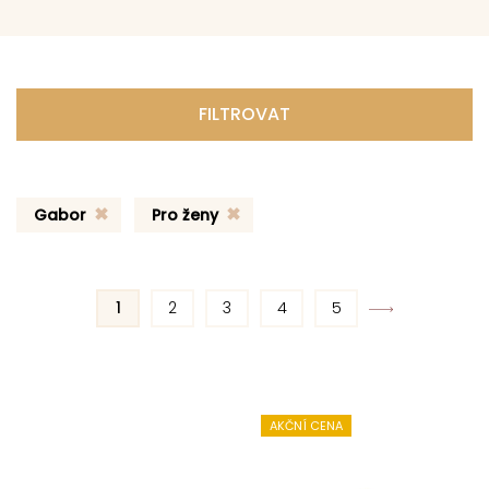
FILTROVAT
Gabor
Pro ženy
1
2
3
4
5
AKČNÍ CENA