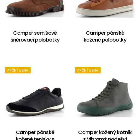
Camper semišové
Camper pánské
šněrovací polobotky
kožené polobotky
AKČNÍ CENA
AKČNÍ CENA
Camper pánské
Camper kožený kotník
kožené tenisky s
s Vibram® podešví