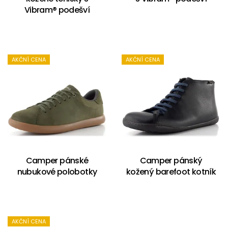
Vibram® podešví
AKČNÍ CENA
AKČNÍ CENA
Camper pánské
Camper pánský
nubukové polobotky
kožený barefoot kotník
AKČNÍ CENA