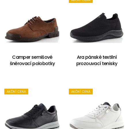
AKČNÍ CENA
Camper semišové
Ara pánské textilní
šněrovací polobotky
prozouvací tenisky
AKČNÍ CENA
AKČNÍ CENA