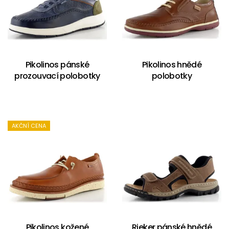
Pikolinos pánské
Pikolinos hnědé
prozouvací polobotky
polobotky
AKČNÍ CENA
Pikolinos kožené
Rieker pánské hnědé