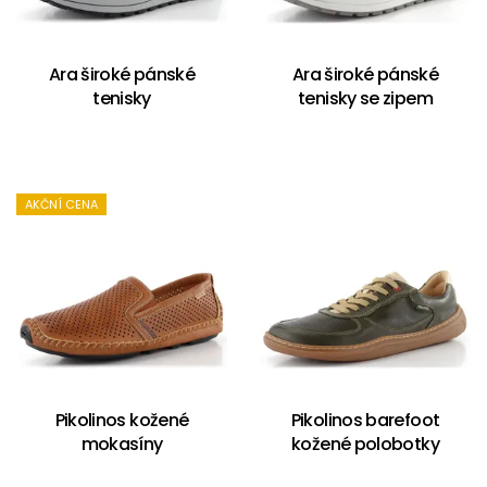
Ara široké pánské
Ara široké pánské
tenisky
tenisky se zipem
AKČNÍ CENA
Pikolinos kožené
Pikolinos barefoot
mokasíny
kožené polobotky