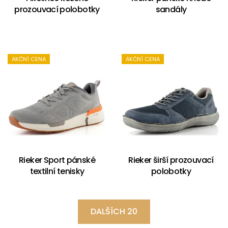
prozouvací polobotky
sandály
AKČNÍ CENA
AKČNÍ CENA
Rieker Sport pánské
Rieker širší prozouvací
textilní tenisky
polobotky
DALŠÍCH 20