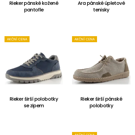
Rieker pánské kožené
Ara pánské úpletové
pantofle
tenisky
AKČNÍ CENA
AKČNÍ CENA
Rieker širší polobotky
Rieker širší pánské
se zipem
polobotky