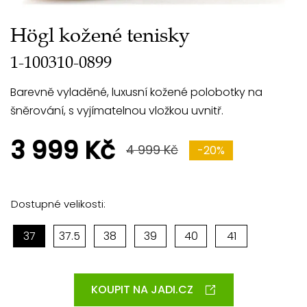
Högl kožené tenisky
1-100310-0899
Barevně vyladěné, luxusní kožené polobotky na
šněrování, s vyjímatelnou vložkou uvnitř.
3 999 Kč
4 999 Kč
-20%
Dostupné velikosti:
37
37.5
38
39
40
41
KOUPIT NA JADI.CZ