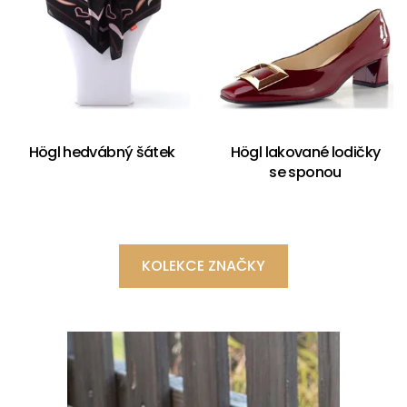
Högl hedvábný šátek
Högl lakované lodičky
se sponou
KOLEKCE ZNAČKY