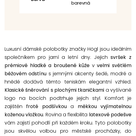
barevná
Luxusní dámské polobotky značky Högl jsou ideálním
společníkem pro jarní a letní dny. Jejich
svršek z
prémiové hladké a broušené kůže
v
velmi světlém
béžovém odstínu
s jemnými akcenty šedé, modré a
hnědé dodává těmto teniskám elegantní vzhled.
Klasické šněrování s plochými tkaničkami
a vyšívané
logo na bocích podtrhuje jejich styl. Komfort je
zajištěn
froté podšívkou
a
měkkou vyjímatelnou
koženou vložkou
. Rovina a flexibilita
latexové podešve
vám zajistí pohodlí při každém kroku. Tyto polobotky
jsou skvělou volbou pro městské procházky, do