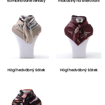
kombinované tenisky
mokasíny na šněrování
Högl hedvábný šátek
Högl hedvábný šátek