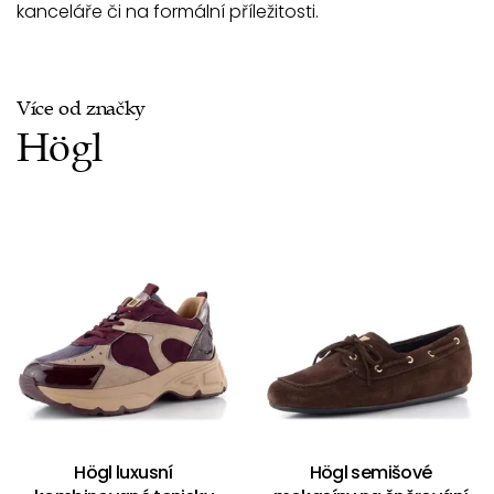
kanceláře či na formální příležitosti.
Více od značky
Högl
Högl luxusní
Högl semišové