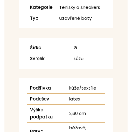
Kategorie
Tenisky a sneakers
Typ
Uzavřené boty
Šířka
G
Svršek
kůže
Podšívka
kůže/textílie
Podešev
latex
Výška
2,60 cm
podpatku
béžová,
Barva