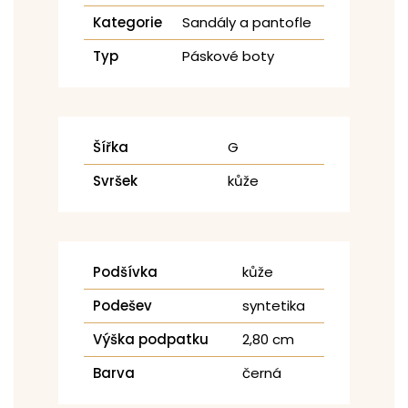
Kategorie
Sandály a pantofle
Typ
Páskové boty
Šířka
G
Svršek
kůže
Podšívka
kůže
Podešev
syntetika
Výška podpatku
2,80 cm
Barva
černá