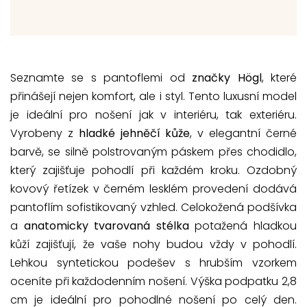
Seznamte se s pantoflemi od
značky Högl
, které
přinášejí nejen komfort, ale i styl. Tento luxusní model
je ideální pro nošení jak v interiéru, tak exteriéru.
Vyrobeny z
hladké jehněčí kůže
, v elegantní černé
barvě, se silně polstrovaným páskem přes chodidlo,
který zajišťuje pohodlí při každém kroku. Ozdobný
kovový řetízek v černém lesklém provedení dodává
pantoflím sofistikovaný vzhled. Celokožená podšívka
a
anatomicky tvarovaná stélka
potažená hladkou
kůží zajišťují, že vaše nohy budou vždy v pohodlí.
Lehkou syntetickou podešev s hrubším vzorkem
oceníte při každodenním nošení. Výška podpatku 2,8
cm je ideální pro pohodlné nošení po celý den.