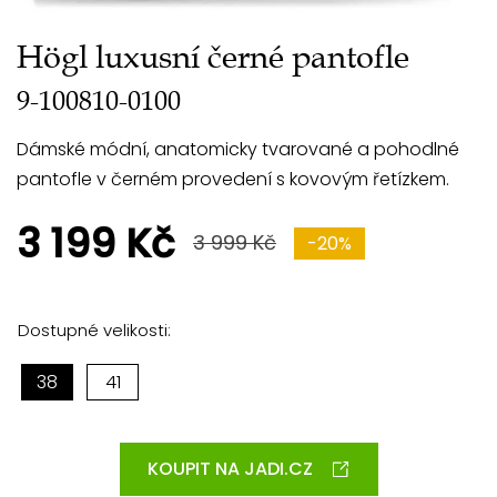
Högl luxusní černé pantofle
9-100810-0100
Dámské módní, anatomicky tvarované a pohodlné
pantofle v černém provedení s kovovým řetízkem.
3 199 Kč
3 999 Kč
-20%
Dostupné velikosti:
38
41
KOUPIT NA JADI.CZ