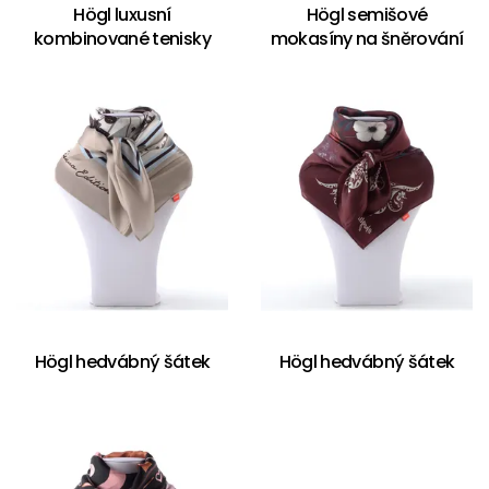
Högl luxusní
Högl semišové
kombinované tenisky
mokasíny na šněrování
Högl hedvábný šátek
Högl hedvábný šátek