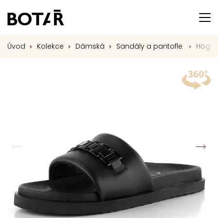
Úvod
Kolekce
Dámská
Sandály a pantofle
Högl l