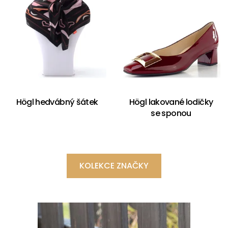
Högl hedvábný šátek
Högl lakované lodičky
se sponou
KOLEKCE ZNAČKY