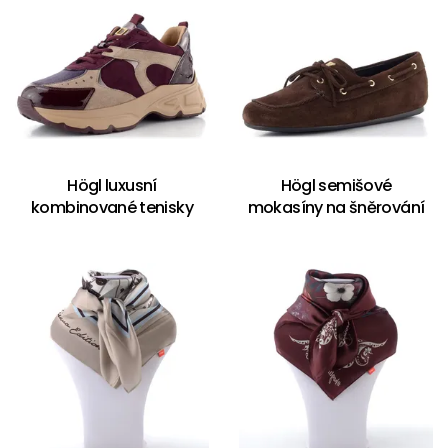
Högl luxusní
Högl semišové
kombinované tenisky
mokasíny na šněrování