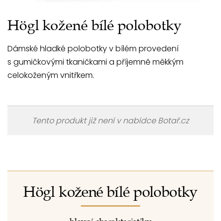
Högl kožené bílé polobotky
Dámské hladké polobotky v bílém provedení
s gumičkovými tkaničkami a příjemně měkkým
celokoženým vnitřkem.
Tento produkt již není v nabídce Botař.cz
Högl kožené bílé polobotky