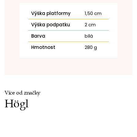
Výška platformy
1,50 cm
Výška podpatku
2 cm
Barva
bílá
Hmotnost
280 g
Více od značky
Högl