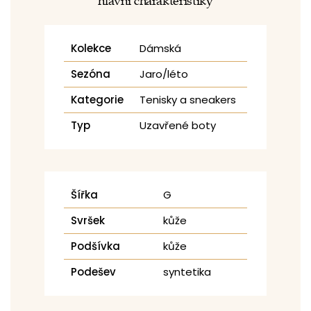
hlavní charakteristiky
Kolekce
Dámská
Sezóna
Jaro/léto
Kategorie
Tenisky a sneakers
Typ
Uzavřené boty
Šířka
G
Svršek
kůže
Podšívka
kůže
Podešev
syntetika