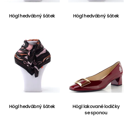
Högl hedvábný šátek
Högl hedvábný šátek
Högl hedvábný šátek
Högl lakované lodičky
se sponou