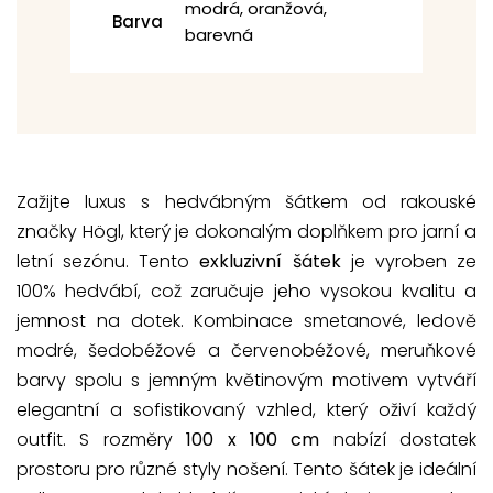
modrá, oranžová,
Barva
barevná
Zažijte luxus s hedvábným šátkem od rakouské
značky Högl, který je dokonalým doplňkem pro jarní a
letní sezónu. Tento
exkluzivní šátek
je vyroben ze
100% hedvábí, což zaručuje jeho vysokou kvalitu a
jemnost na dotek. Kombinace smetanové, ledově
modré, šedobéžové a červenobéžové, meruňkové
barvy spolu s jemným květinovým motivem vytváří
elegantní a sofistikovaný vzhled, který oživí každý
outfit. S rozměry
100 x 100 cm
nabízí dostatek
prostoru pro různé styly nošení. Tento šátek je ideální