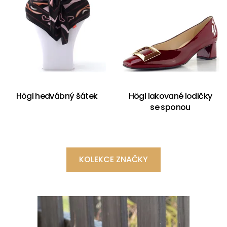
Högl hedvábný šátek
Högl lakované lodičky
se sponou
KOLEKCE ZNAČKY