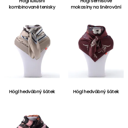
Högl luxusní
Högl semišové
kombinované tenisky
mokasíny na šněrování
Högl hedvábný šátek
Högl hedvábný šátek