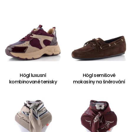
Högl luxusní
Högl semišové
kombinované tenisky
mokasíny na šněrování