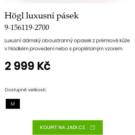
Högl luxusní pásek
9-156119-2700
Luxusní dámský oboustranný opasek z prémiové kůže
v hladkém provedení nebo s proplétaným vzorem.
2 999 Kč
Dostupné velikosti:
M
KOUPIT NA JADI.CZ