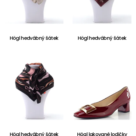
Högl hedvábný šátek
Högl hedvábný šátek
Högl hedvábný šátek
Högl lakované lodičky