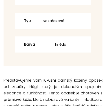
Typ
Nezařazené
Barva
hnědá
Představujeme vám luxusní dámský kožený opasek
od
značky Högl
, který je dokonalým spojením
elegance a funkčnosti. Tento opasek je zhotoven z
prémiové kůže
, která nabízí dvě varianty – hladkou a
s proplétaným vzorem. Jeho světle hnědý odstín s