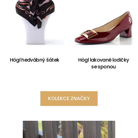
Högl hedvábný šátek
Högl lakované lodičky
se sponou
KOLEKCE ZNAČKY