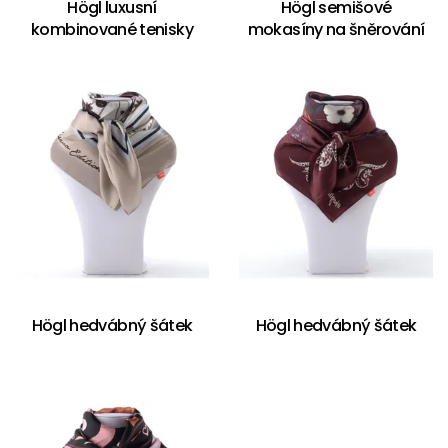
Högl luxusní
Högl semišové
kombinované tenisky
mokasíny na šněrování
Högl hedvábný šátek
Högl hedvábný šátek