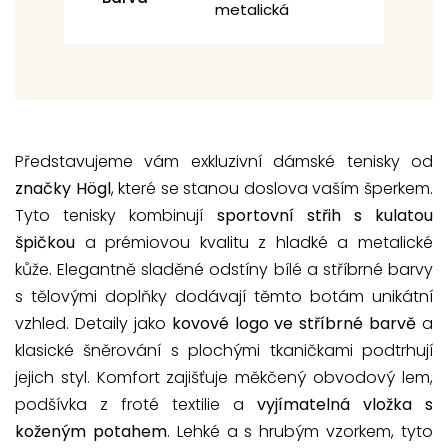
metalická
Představujeme vám exkluzivní dámské tenisky od
značky Högl
, které se stanou doslova vaším šperkem.
Tyto tenisky kombinují
sportovní střih s kulatou
špičkou
a prémiovou kvalitu z hladké a metalické
kůže. Elegantně sladěné odstíny bílé a stříbrné barvy
s tělovými doplňky dodávají těmto botám unikátní
vzhled. Detaily jako
kovové logo ve stříbrné barvě
a
klasické šněrování s plochými tkaničkami podtrhují
jejich styl. Komfort zajišťuje měkčený obvodový lem,
podšívka z froté textilie a
vyjímatelná vložka s
koženým potahem
. Lehké a s hrubým vzorkem, tyto