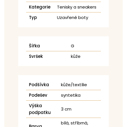
Kategorie
Tenisky a sneakers
Typ
Uzavřené boty
Šířka
G
Svršek
kůže
Podšívka
kůže/textílie
Podešev
syntetika
Výška
3 cm
podpatku
bílá, stříbrná,
Barva