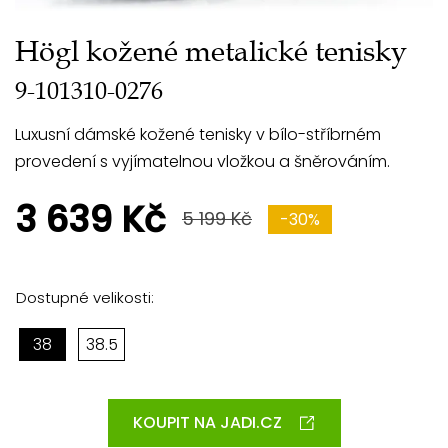
Högl kožené metalické tenisky
9-101310-0276
Luxusní dámské kožené tenisky v bílo-stříbrném
provedení s vyjímatelnou vložkou a šněrováním.
3 639 Kč
5 199 Kč
-30%
Dostupné velikosti:
38
38.5
KOUPIT NA JADI.CZ