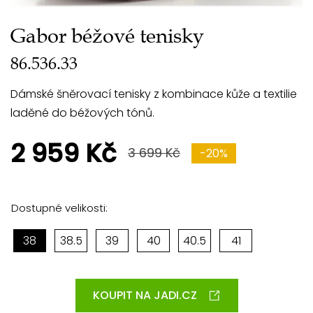
Gabor béžové tenisky
86.536.33
Dámské šněrovací tenisky z kombinace kůže a textilie
laděné do béžových tónů.
2 959 Kč
3 699 Kč
-20%
Dostupné velikosti:
38
38.5
39
40
40.5
41
KOUPIT NA JADI.CZ