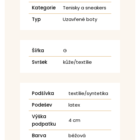
Kategorie
Tenisky a sneakers
Typ
Uzavřené boty
Šířka
G
Svršek
kůže/textílie
Podšívka
textílie/syntetika
Podešev
latex
Výška
4 cm
podpatku
Barva
béžová