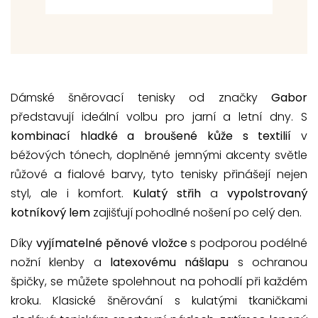
Dámské šněrovací tenisky od značky
Gabor
představují ideální volbu pro jarní a letní dny. S
kombinací hladké a broušené kůže s textilií
v
béžových tónech, doplněné jemnými akcenty světle
růžové a fialové barvy, tyto tenisky přinášejí nejen
styl, ale i komfort.
Kulatý střih
a
vypolstrovaný
kotníkový lem
zajišťují pohodlné nošení po celý den.
Díky
vyjímatelné pěnové vložce
s podporou podélné
nožní klenby a
latexovému nášlapu
s ochranou
špičky, se můžete spolehnout na pohodlí při každém
kroku. Klasické šněrování s kulatými tkaničkami