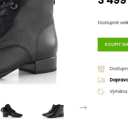
3 499
Dostupné velik
KOUPIT NA
Dostup
Doprav
Výměna