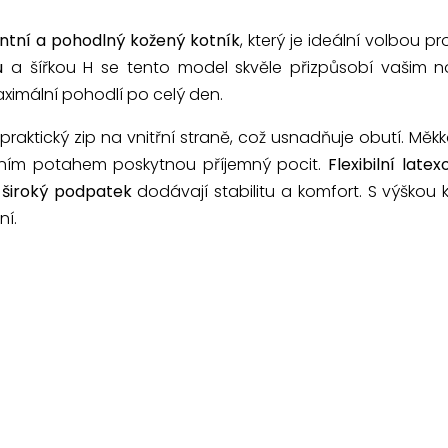
ntní a pohodlný kožený kotník
, který je ideální volbou p
u
a šířkou H se tento model skvěle přizpůsobí vašim
aximální pohodlí po celý den.
praktický zip na vnitřní straně, což usnadňuje obutí. Měk
tilním potahem poskytnou příjemný pocit.
Flexibilní lat
 široký podpatek
dodávají stabilitu a komfort. S výškou 
ní.