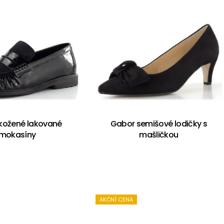
kožené lakované
Gabor semišové lodičky s
mokasíny
mašličkou
AKČNÍ CENA