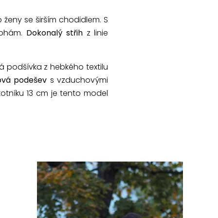
ro ženy se širším chodidlem. S
 nohám.
Dokonalý střih
z linie
ká podšívka z hebkého textilu
exová podešev
s vzduchovými
kotníku 13 cm je tento model