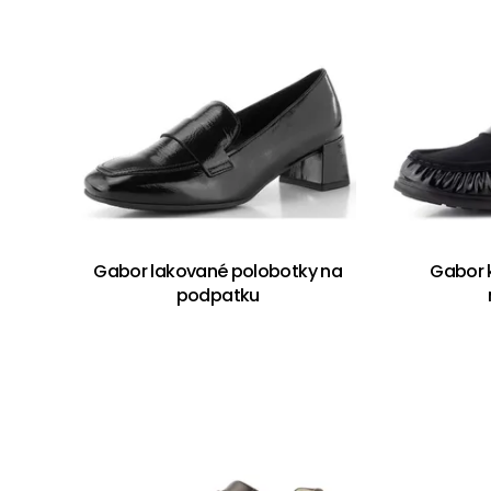
Gabor lakované polobotky na
Gabor 
podpatku