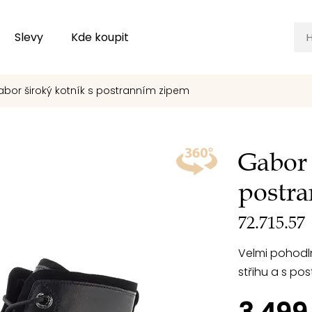
Slevy
Kde koupit
bor široký kotník s postranním zipem
Gabor 
postr
72.715.57
Velmi pohodln
střihu a s po