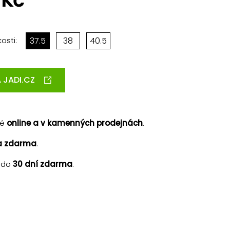
 Kč
osti:
37.5
38
40.5
 JADI.CZ
né
online a v kamenných prodejnách
.
a zdarma
.
 do
30 dní zdarma
.