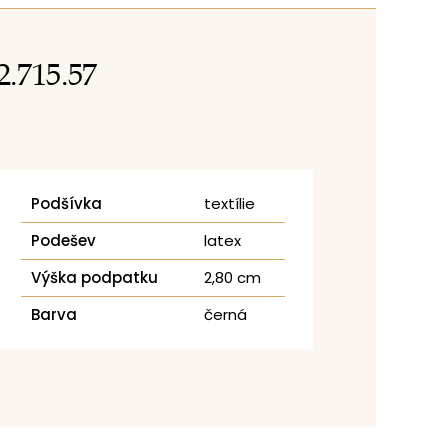
2.715.57
Podšívka
textílie
Podešev
latex
Výška podpatku
2,80 cm
Barva
černá