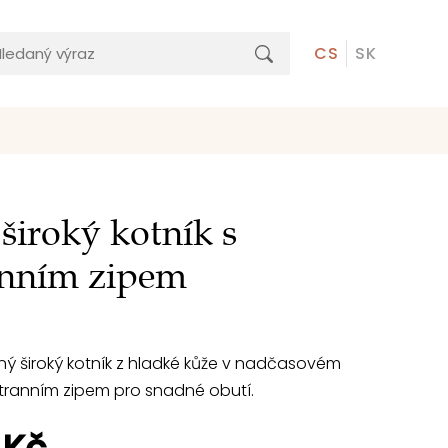
CS
SK
široký kotník s
anním zipem
ý široký kotník z hladké kůže v nadčasovém
stranním zipem pro snadné obutí.