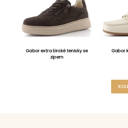
Gabor extra široké tenisky se
Gabor 
zipem
KOL