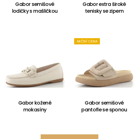
Gabor semišové
Gabor extra široké
lodičky s mašličkou
tenisky se zipem
AKČNÍ CENA
Gabor kožené
Gabor semišové
mokasíny
pantofle se sponou