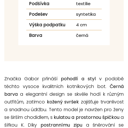
Podšívka
textílie
Podešev
syntetika
Výška podpatku
4 cm
Barva
černá
Značka Gabor přináší
pohodlí a styl
v podobě
těchto vysoce kvalitních kotníkových bot.
Černá
barva
a elegantní design se skvěle hodí k různým
outfitům, zatímco
kožený svršek
zajišťuje trvanlivost
a snadnou údržbu. Tento model je navržen pro ženy
se širším chodidlem, s
kulatou a prostornou špičkou
a
šířkou K. Díky
postrannímu zipu
a šněrování se