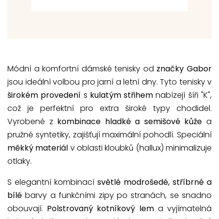
Módní a komfortní dámské tenisky od
značky Gabor
jsou ideální volbou pro jarní a letní dny. Tyto tenisky v
širokém provedení
s
kulatým střihem
nabízejí šíři "K",
což je perfektní pro extra široké typy chodidel.
Vyrobené z
kombinace hladké a semišové kůže
a
pružné syntetiky, zajišťují maximální pohodlí. Speciální
měkký materiál
v oblasti kloubků (hallux) minimalizuje
otlaky.
S elegantní kombinací
světlé modrošedé, stříbrné a
bílé
barvy a funkčními zipy po stranách, se snadno
obouvají.
Polstrovaný kotníkový lem
a vyjímatelná