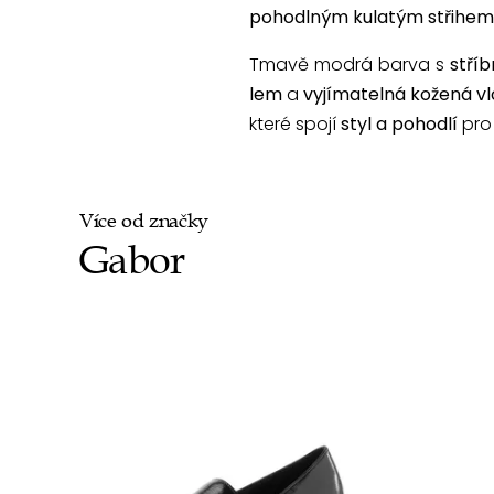
pohodlným kulatým střihem
Tmavě modrá barva s
stří
lem
a
vyjímatelná kožená v
které spojí
styl a pohodlí
pro
Více od značky
Gabor