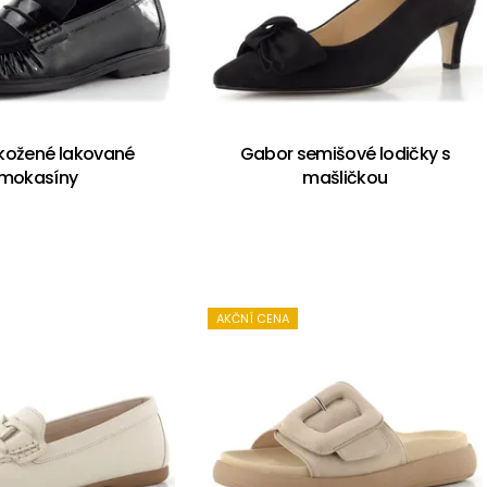
kožené lakované
Gabor semišové lodičky s
mokasíny
mašličkou
AKČNÍ CENA