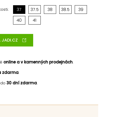
osti:
37
37.5
38
38.5
39
40
41
 JADI.CZ
né
online a v kamenných prodejnách
.
a zdarma
.
 do
30 dní zdarma
.