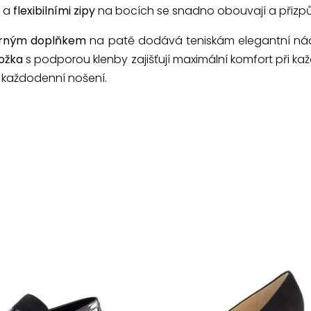
a
flexibilními zipy
na bocích se snadno obouvají a přizpů
brným doplňkem
na patě dodává teniskám elegantní n
ložka
s podporou klenby zajišťují maximální komfort při každ
 každodenní nošení.