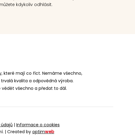
ůžete kdykoliv odhlásit.
, které mají co říct. Nemáme všechno,
 trvalá kvalita a odpovědná výroba.
vědět všechno a předat to dál.
 údajů
|
Informace o cookies
ní.
|
Created by
optim
web