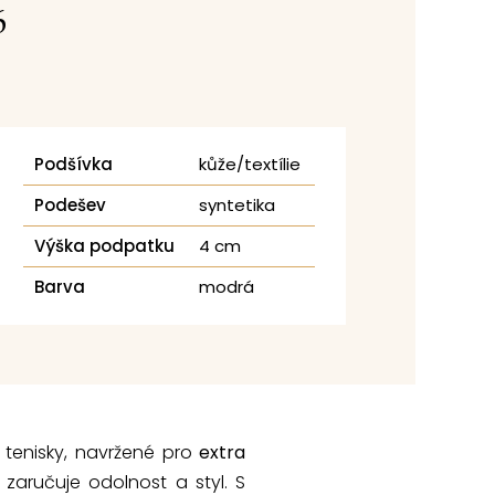
6
Podšívka
kůže/textílie
Podešev
syntetika
Výška podpatku
4 cm
Barva
modrá
o tenisky, navržené pro
extra
ž zaručuje odolnost a styl. S