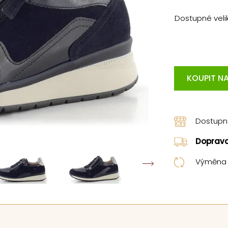
Dostupné velik
KOUPIT NA
Dostup
Doprav
Výměna