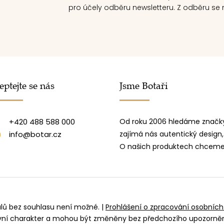
pro účely odběru newsletteru. Z odběru se m
eptejte se nás
Jsme Botaři
+420 488 588 000
Od roku 2006 hledáme značky
info@botar.cz
zajímá nás autentický design,
O našich produktech chceme 
álů bez souhlasu není možné.
|
Prohlášení o zpracování osobních
ivní charakter a mohou být změněny bez předchozího upozorně