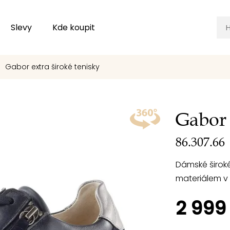
Slevy
Kde koupit
Gabor extra široké tenisky
Gabor 
86.307.66
Dámské širok
materiálem v 
2 999