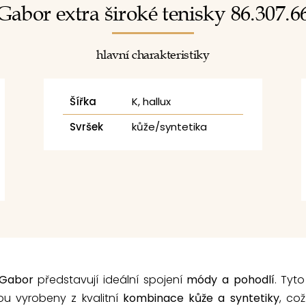
Gabor extra široké tenisky 86.307.6
hlavní charakteristiky
Šířka
K, hallux
Svršek
kůže/syntetika
 Gabor
představují ideální spojení
módy a pohodlí
. Tyt
jsou vyrobeny z kvalitní
kombinace kůže a syntetiky
, co