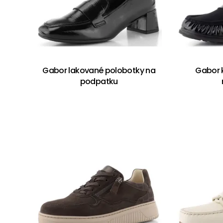
Gabor lakované polobotky na
Gabor 
podpatku