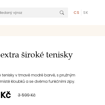
CS
SK
extra široké tenisky
é tenisky v tmavě modré barvě, s pružným
místě kloubků a se dvěma funkčními zipy.
 Kč
3 599 Kč