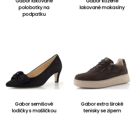
Gabor lakované
Gabor kožené
polobotky na
lakované mokasíny
podpatku
Gabor semišové
Gabor extra široké
lodičky s mašličkou
tenisky se zipem