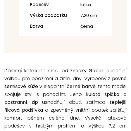
Podešev
latex
Výška podpatku
7,20 cm
Barva
černá
Dámský kotník na klínku od
značky Gabor
je ideální
volbou pro podzimní a zimní dny. Vyrobený z
pevné
semišové kůže
v elegantní
černé barvě
, tento model
spojuje styl s pohodlím. Jeho
kulatá špička
a
postranní zip
usnadňují obutí, zatímco
teplejší
filcová podšívka
a zpevněný vnitřní opatek zajišťují
komfort během celého dne. Vysoká latexová
podešev s hrubým profilem a výškou 7,2 cm