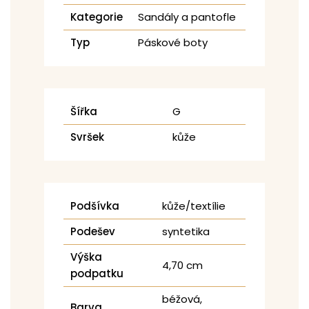
Kategorie
Sandály a pantofle
Typ
Páskové boty
Šířka
G
Svršek
kůže
Podšívka
kůže/textílie
Podešev
syntetika
Výška
4,70 cm
podpatku
béžová,
Barva