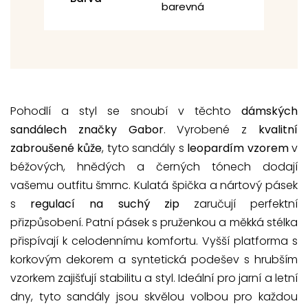
barevná
Pohodlí a styl se snoubí v těchto
dámských
sandálech značky Gabor
. Vyrobené z
kvalitní
zabroušené kůže
, tyto sandály s
leopardím vzorem
v
béžových, hnědých a černých tónech dodají
vašemu outfitu šmrnc. Kulatá špička a nártový pásek
s
regulací na suchý zip
zaručují perfektní
přizpůsobení. Patní pásek s pruženkou a měkká stélka
přispívají k celodennímu komfortu. Vyšší platforma s
korkovým dekorem a syntetická podešev s hrubším
vzorkem zajišťují stabilitu a styl. Ideální pro jarní a letní
dny, tyto sandály jsou skvělou volbou pro každou