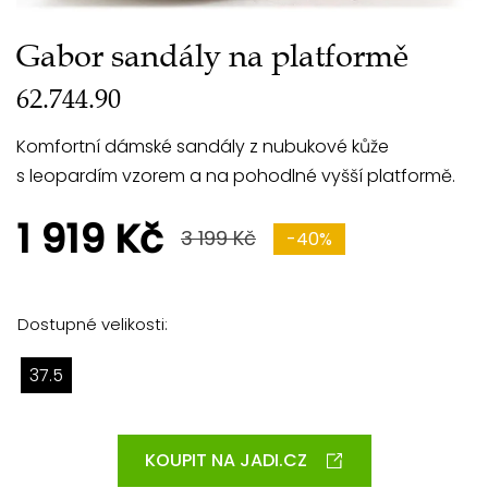
Gabor sandály na platformě
62.744.90
Komfortní dámské sandály z nubukové kůže
s leopardím vzorem a na pohodlné vyšší platformě.
1 919 Kč
3 199 Kč
-40%
Dostupné velikosti:
37.5
KOUPIT NA JADI.CZ