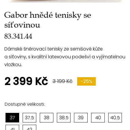
Gabor hnědé tenisky se
síťovinou
83.341.44
Dámské šněrovací tenisky ze semišové kůže
a síťoviny, s kvalitní latexovou podešví a vyjímatelnou
vložkou.
2 399 Kč
3 199 Kč
-25%
Dostupné velikosti:
37
37.5
38
38.5
39
40
40.5
41
42