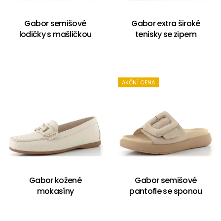
Gabor semišové
Gabor extra široké
lodičky s mašličkou
tenisky se zipem
AKČNÍ CENA
Gabor kožené
Gabor semišové
mokasíny
pantofle se sponou