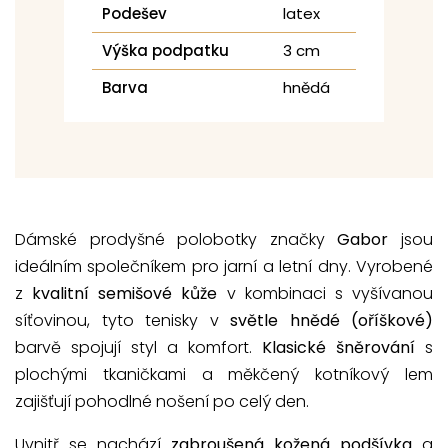
Podešev
latex
Výška podpatku
3 cm
Barva
hnědá
Dámské prodyšné polobotky značky
Gabor
jsou
ideálním společníkem pro jarní a letní dny. Vyrobené
z
kvalitní semišové kůže
v kombinaci s vyšívanou
síťovinou, tyto tenisky v
světle hnědé (oříškové)
barvě spojují styl a komfort.
Klasické šněrování
s
plochými tkaničkami a měkčený kotníkový lem
zajišťují pohodlné nošení po celý den.
Uvnitř se nachází
zabroušená kožená podšívka
a