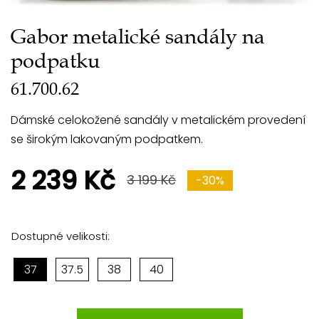
Gabor metalické sandály na
podpatku
61.700.62
Dámské celokožené sandály v metalickém provedení
se širokým lakovaným podpatkem.
2 239 Kč
3 199 Kč
-30%
Dostupné velikosti:
37
37.5
38
40