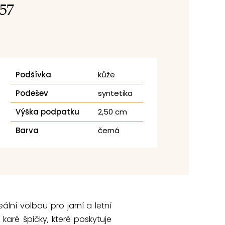
.57
Podšívka
kůže
Podešev
syntetika
Výška podpatku
2,50 cm
Barva
černá
eální volbou pro jarní a letní
aré špičky, které poskytuje