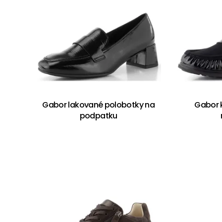
Gabor lakované polobotky na
Gabor 
podpatku