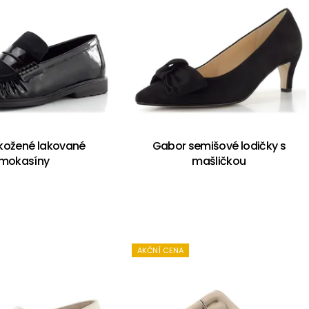
kožené lakované
Gabor semišové lodičky s
mokasíny
mašličkou
AKČNÍ CENA