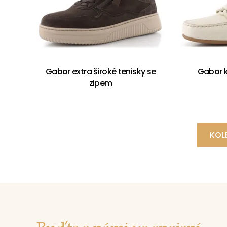
Gabor extra široké tenisky se
Gabor 
zipem
KOL