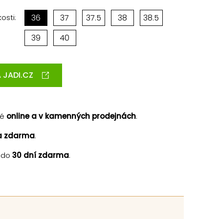
osti:
36
37
37.5
38
38.5
39
40
 JADI.CZ
né
online a v kamenných prodejnách
.
a zdarma
.
 do
30 dní zdarma
.