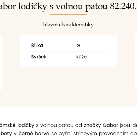
bor lodičky s volnou patou 82.240
hlavní charakteristiky
Šířka
G
Svršek
kůže
ámské lodičky
s volnou patou od
značky Gabor
jsou id
 boty
v
černé barvě
se pyšní střihovým provedením do k