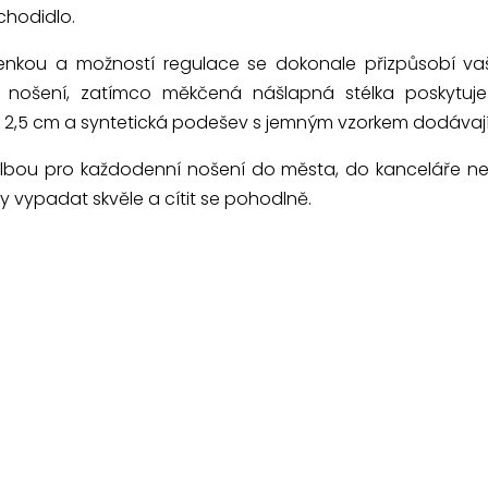
chodidlo.
enkou a možností regulace se dokonale přizpůsobí va
při nošení, zatímco měkčená nášlapná stélka poskytuje
,5 cm a syntetická podešev s jemným vzorkem dodávají b
olbou pro každodenní nošení do města, do kanceláře nebo
 vypadat skvěle a cítit se pohodlně.