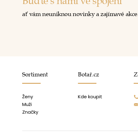
Buďte s námi ve spojení
ať vám neuniknou novinky a zajímavé akce
Sortiment
Botař.cz
Z
Ženy
Kde koupit
Muži
Značky