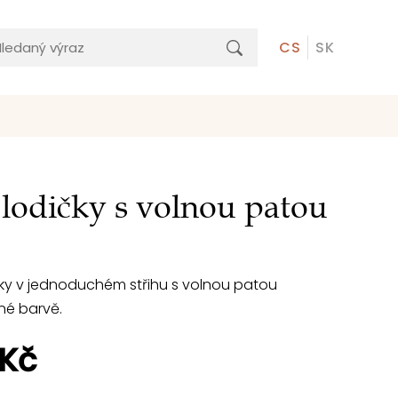
CS
SK
lodičky s volnou patou
ky v jednoduchém střihu s volnou patou
rné barvě.
 Kč