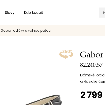
Slevy
Kde koupit
Gabor lodičky s volnou patou
Gabor 
82.240.57
Dámské lodič
a klasické če
2 799