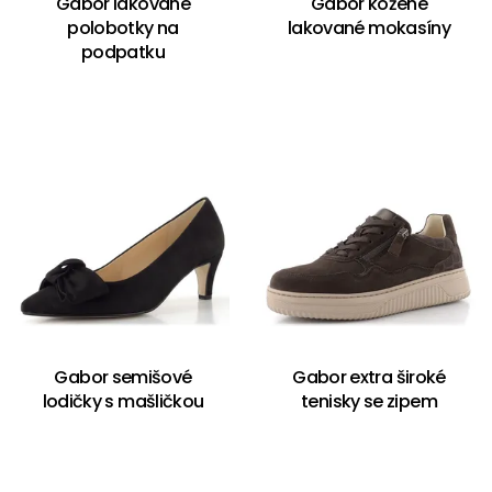
Gabor lakované
Gabor kožené
polobotky na
lakované mokasíny
podpatku
Gabor semišové
Gabor extra široké
lodičky s mašličkou
tenisky se zipem