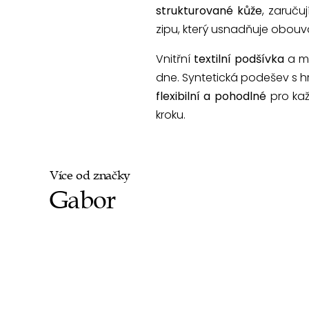
strukturované kůže
, zaruču
zipu, který usnadňuje obouv
Vnitřní
textilní podšívka
a mě
dne. Syntetická podešev s hr
flexibilní a pohodlné
pro kaž
kroku.
Více od značky
Gabor