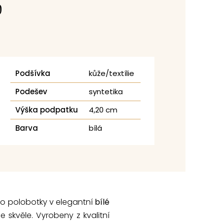
0
Podšívka
kůže/textílie
Podešev
syntetika
Výška podpatku
4,20 cm
Barva
bílá
o polobotky v elegantní
bílé
e skvěle. Vyrobeny z kvalitní