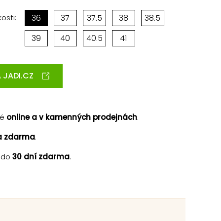
osti:
36
37
37.5
38
38.5
39
40
40.5
41
 JADI.CZ
né
online a v kamenných prodejnách
.
a zdarma
.
 do
30 dní zdarma
.