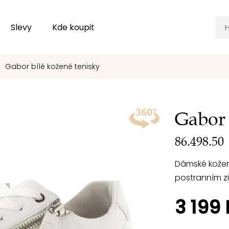
Slevy
Kde koupit
Gabor bílé kožené tenisky
Gabor 
86.498.50
Dámské kožené
postranním z
3 199