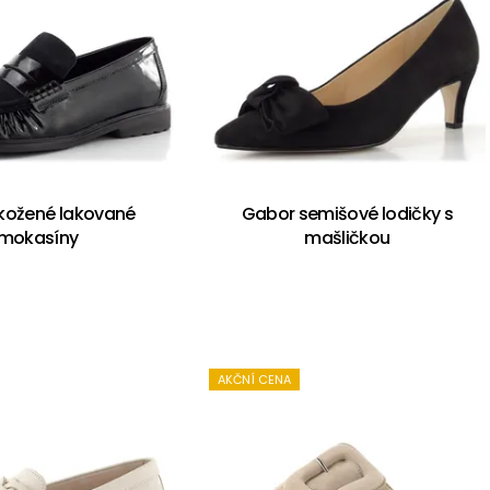
kožené lakované
Gabor semišové lodičky s
mokasíny
mašličkou
AKČNÍ CENA