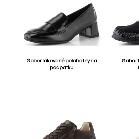
Gabor lakované polobotky na
Gabor 
podpatku