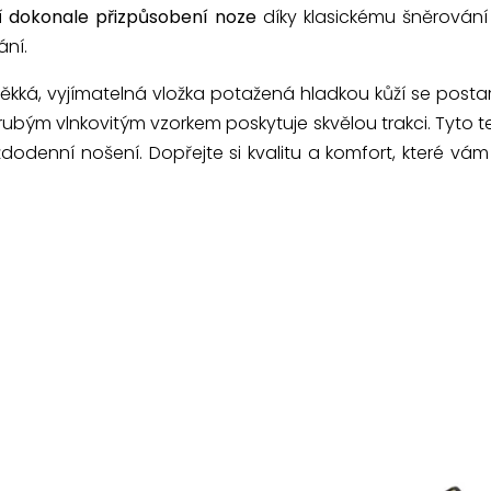
jí
dokonale přizpůsobení noze
díky klasickému šněrování
ání.
kká, vyjímatelná vložka potažená hladkou kůží se posta
ubým vlnkovitým vzorkem poskytuje skvělou trakci. Tyto teni
dodenní nošení. Dopřejte si kvalitu a komfort, které vá