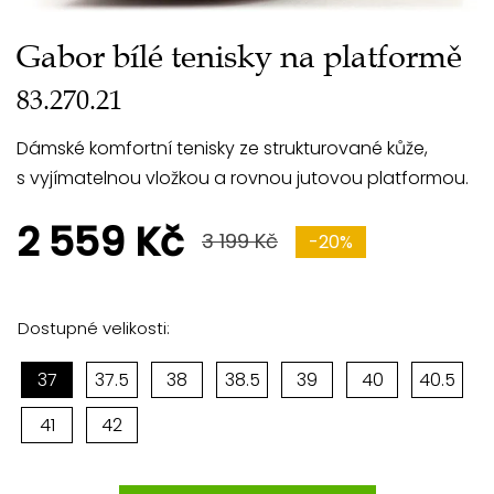
Gabor bílé tenisky na platformě
83.270.21
Dámské komfortní tenisky ze strukturované kůže,
s vyjímatelnou vložkou a rovnou jutovou platformou.
2 559 Kč
3 199 Kč
-20%
Dostupné velikosti:
37
37.5
38
38.5
39
40
40.5
41
42