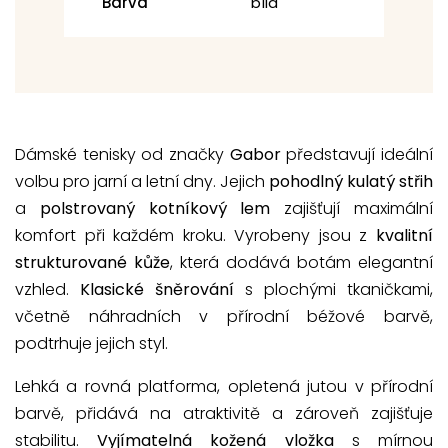
Barva
bílá
Dámské tenisky od značky
Gabor
představují ideální
volbu pro jarní a letní dny. Jejich
pohodlný kulatý střih
a
polstrovaný kotníkový lem
zajišťují maximální
komfort při každém kroku. Vyrobeny jsou z
kvalitní
strukturované kůže
, která dodává botám elegantní
vzhled.
Klasické šněrování
s plochými tkaničkami,
včetně náhradních v přírodní béžové barvě,
podtrhuje jejich styl.
Lehká a rovná platforma, opletená jutou v přírodní
barvě, přidává na atraktivitě a zároveň zajišťuje
stabilitu.
Vyjímatelná kožená vložka
s mírnou