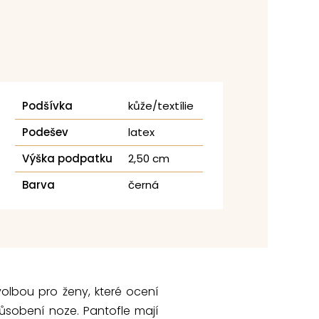
Podšívka
kůže/textílie
Podešev
latex
Výška podpatku
2,50 cm
Barva
černá
volbou pro ženy, které ocení
působení noze. Pantofle mají