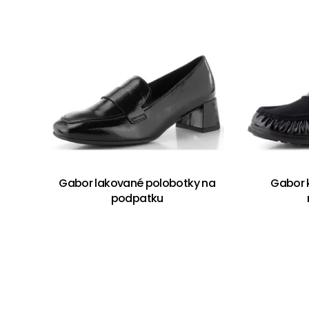
Gabor lakované polobotky na
Gabor 
podpatku