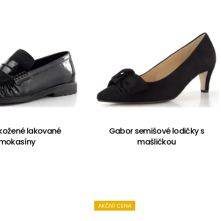
kožené lakované
Gabor semišové lodičky s
mokasíny
mašličkou
AKČNÍ CENA