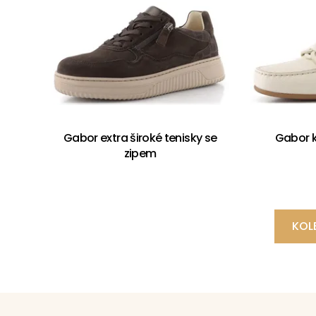
Gabor extra široké tenisky se
Gabor 
zipem
KOL