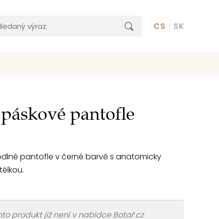
CS
SK
páskové pantofle
lné pantofle v černé barvě s anatomicky
télkou.
to produkt již není v nabídce Botař.cz