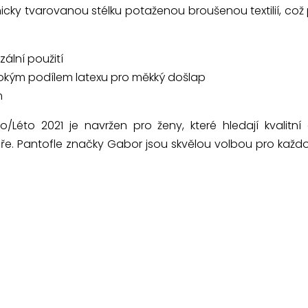
cky tvarovanou stélku potaženou broušenou textilií, což
zální použití
ysokým podílem latexu pro měkký došlap
m
/Léto 2021 je navržen pro ženy, které hledají kvalit
e. Pantofle značky Gabor jsou skvělou volbou pro každod