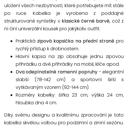
uložení všech nezbytností, které potřebujete mít stále
po ruce. Kabelka je vyrobena z poddajné
strukturované syntetiky v
klasické černé barvě
, což z
ní činí univerzální kousek pro jakýkoliv outfit.
Praktická
zipová kapsička na přední straně
pro
rychlý přístup k drobnostem.
Hlavní kapsa na zip obsahuje jednu zipovou
přihrádku a dvě přihrádky na mobil, klíče apod.
Dva odepínatelné ramenní popruhy
- elegantní
slabší (78-142 cm) a sportovní širší s
vytkávaným vzorem (92-144 cm).
Rozměry kabelky: šířka 23 cm, výška 24 cm,
hloubka dna 4 cm.
Díky svému designu a kvalitnímu zpracování je tato
kabelka skvělou volbou pro podzimní a zimní sezónu.