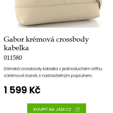
Gabor krémová crossbody
kabelka
011580
Dámská crossbody kabelka v jednoduchém střihu
a krémové barvě, s nastavitelným popruhem.
1 599 Kč
KOUPIT NA JADI.CZ