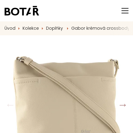
Úvod
Kolekce
Doplňky
Gabor krémová crossbody k