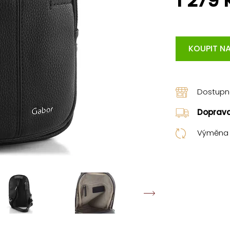
1 279 
KOUPIT NA
Dostup
Doprav
Výměna