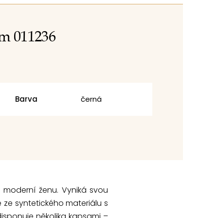
em 011236
Barva
černá
 moderní ženu. Vyniká svou
 ze syntetického materiálu s
disponuje několika kapsami –