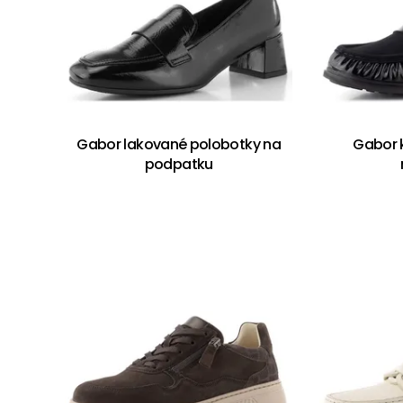
Gabor lakované polobotky na
Gabor 
podpatku