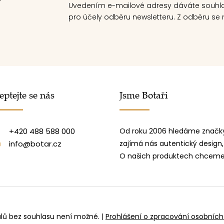
Uvedením e-mailové adresy dáváte souhl
pro účely odběru newsletteru. Z odběru se m
eptejte se nás
Jsme Botaři
+420 488 588 000
Od roku 2006 hledáme značky
info@botar.cz
zajímá nás autentický design,
O našich produktech chceme 
álů bez souhlasu není možné.
|
Prohlášení o zpracování osobních