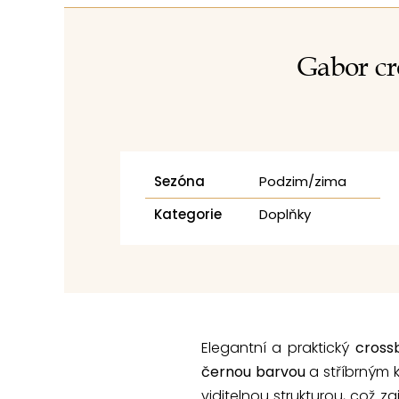
Gabor cr
Sezóna
Podzim/zima
Kategorie
Doplňky
Elegantní a praktický
cross
černou barvou
a stříbrným 
viditelnou strukturou, což 