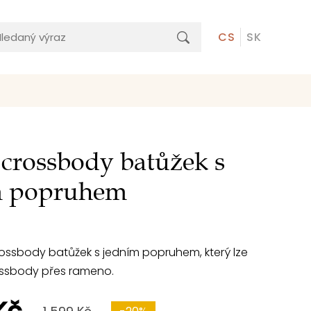
CS
SK
crossbody batůžek s
m popruhem
ossbody batůžek s jedním popruhem, který lze
ossbody přes rameno.