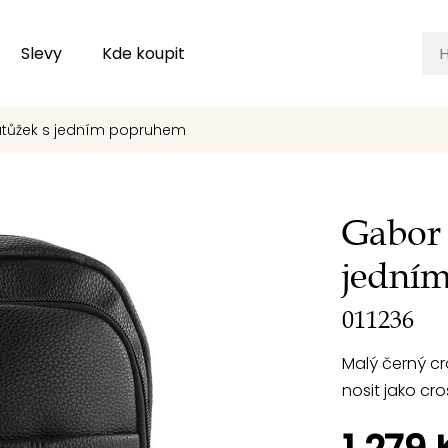
Slevy
Kde koupit
tůžek s jedním popruhem
Gabor 
jední
011236
Malý černý cr
nosit jako cr