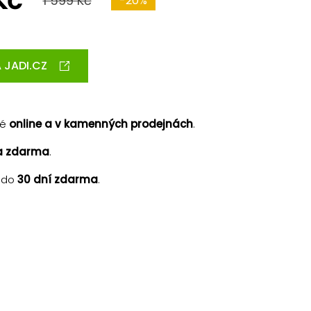
Kč
1 599 Kč
-20%
 JADI.CZ
né
online a v kamenných prodejnách
.
a zdarma
.
 do
30 dní zdarma
.