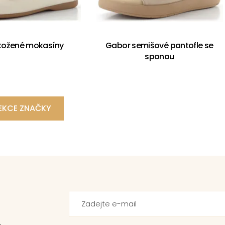
kožené mokasíny
Gabor semišové pantofle se
sponou
EKCE ZNAČKY
.