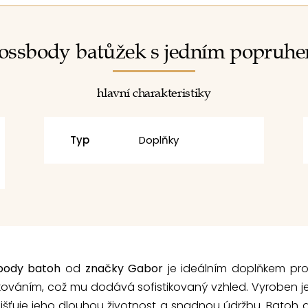
ossbody batůžek s jedním popruh
hlavní charakteristiky
Typ
Doplňky
body batoh
od
značky Gabor
je ideálním doplňkem pro
kováním, což mu dodává sofistikovaný vzhled. Vyroben je
zajišťuje jeho dlouhou životnost a snadnou údržbu. Batoh 