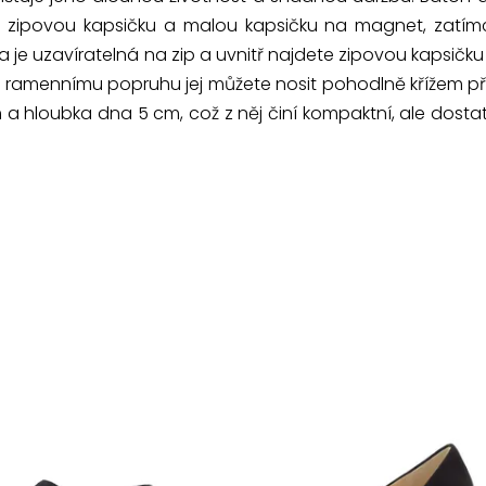
 zipovou kapsičku a malou kapsičku na magnet, zatímc
 je uzavíratelná na zip a uvnitř najdete zipovou kapsičku 
u ramennímu popruhu jej můžete nosit pohodlně křížem 
cm a hloubka dna 5 cm, což z něj činí kompaktní, ale dost