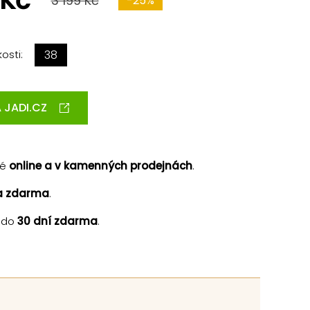
 Kč
3 199 Kč
-25%
osti:
38
 JADI.CZ
né
online a v kamenných prodejnách
.
a zdarma
.
 do
30 dní zdarma
.