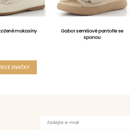
kožené mokasíny
Gabor semišové pantofle se
sponou
EKCE ZNAČKY