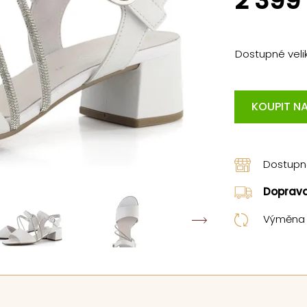
2 399
Dostupné velik
KOUPIT NA
Dostup
Doprav
Výměna