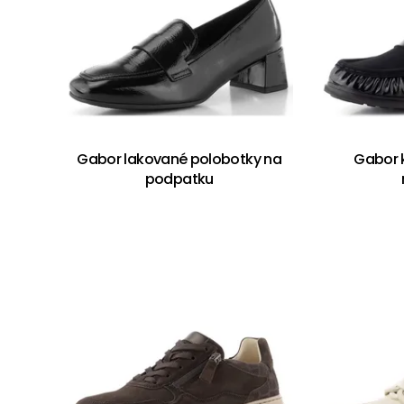
Gabor lakované polobotky na
Gabor 
podpatku