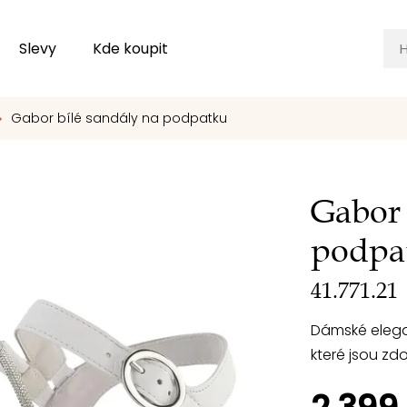
Slevy
Kde koupit
Gabor bílé sandály na podpatku
Gabor 
podpa
41.771.21
Dámské elegan
které jsou zd