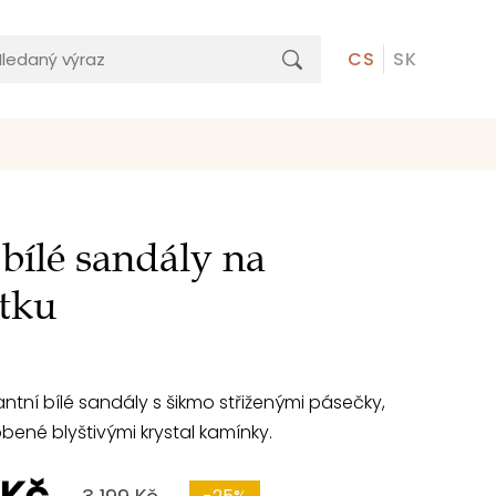
CS
SK
bílé sandály na
tku
tní bílé sandály s šikmo střiženými pásečky,
obené blyštivými krystal kamínky.