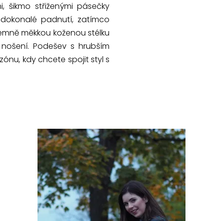
i, šikmo střiženými pásečky
o dokonalé padnutí, zatímco
íjemně měkkou koženou stélku
 nošení. Podešev s hrubším
ónu, kdy chcete spojit styl s