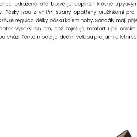
lehce odražené bílé barvě je doplněn krásně třpytivým
y. Pásky jsou z vnitřní strany opatřeny pružinkami pr
žňuje regulaci délky pásku kolem nohy. Sandály mají př
tek vysoký 4,5 cm, což zajišťuje komfort i při delším
chůzi. Tento model je ideální volbou pro jarní a letní sez