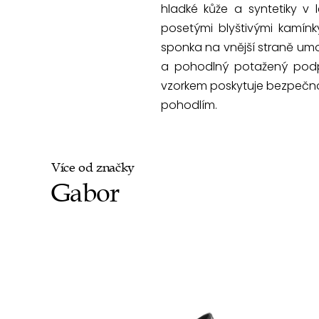
hladké kůže a syntetiky v 
posetými blyštivými kamínk
sponka na vnější straně umo
a pohodlný potažený podpa
vzorkem poskytuje bezpečnou 
pohodlím.
Více od značky
Gabor