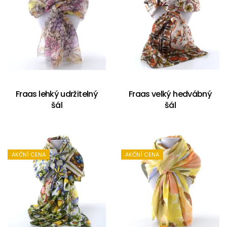
Fraas lehký udržitelný
Fraas velký hedvábný
šál
šál
AKČNÍ CENA
AKČNÍ CENA