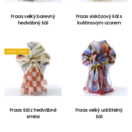
Fraas velký barevný
Fraas viskózový šál s
hedvábný šál
květinovým vzorem
AKČNÍ CENA
Fraas šál z hedvábné
Fraas velký udržitelný
směsi
šál