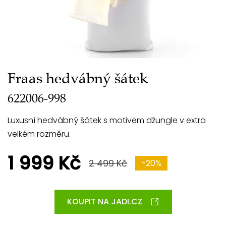
Fraas hedvábný šátek
622006-998
Luxusní hedvábný šátek s motivem džungle v extra
velkém rozměru.
1 999 Kč
2 499 Kč
-20%
KOUPIT NA JADI.CZ