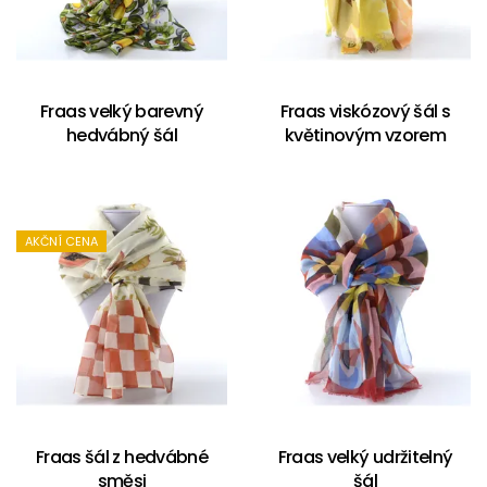
Fraas velký barevný
Fraas viskózový šál s
hedvábný šál
květinovým vzorem
AKČNÍ CENA
Fraas šál z hedvábné
Fraas velký udržitelný
směsi
šál