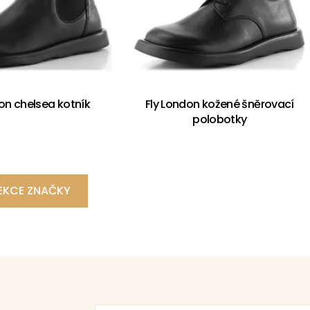
on chelsea kotník
Fly London kožené šněrovací
polobotky
EKCE ZNAČKY