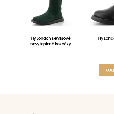
Fly London semišové
Fly Lond
nevyteplené kozačky
KOL