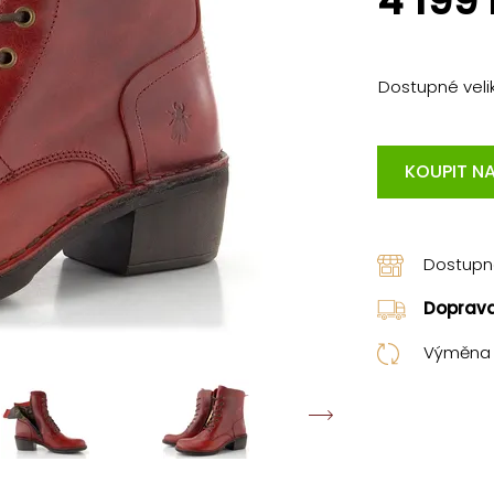
4 199
Dostupné velik
KOUPIT NA
Dostup
Doprav
Výměna