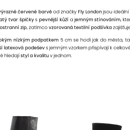
výrazné červené barvě
od značky
Fly London
jsou ideální
atý tvar špičky
s
pevnější kůží
a
jemným stínováním
, kt
ostranní zip
, zatímco
vzorovaná textilní podšívka
zajišťuj
rokým nízkým podpatkem
5 cm se hodí jak do města, ta
ší latexová podešev
s jemným vzorkem přispívají k celkov
ré hledají
styl a kvalitu
v jednom.