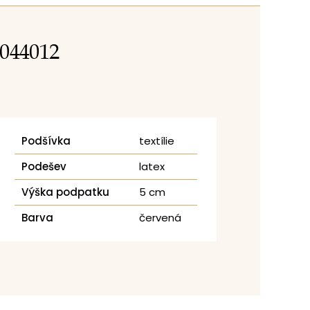
1044012
Podšívka
textílie
Podešev
latex
Výška podpatku
5 cm
Barva
červená