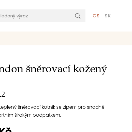
CS
SK
ndon šněrovací kožený
12
eplený šněrovací kotník se zipem pro snadné
ortním širokým podpatkem.