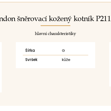
ndon šněrovací kožený kotník P21
hlavní charakteristiky
Šířka
G
Svršek
kůže