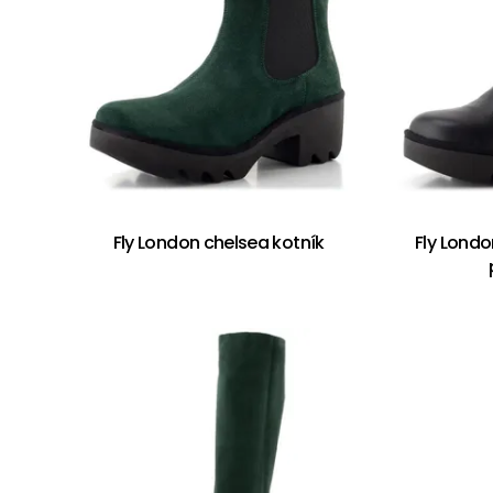
Fly London chelsea kotník
Fly Londo