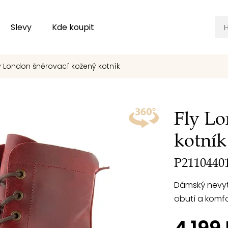
Slevy
Kde koupit
y London šněrovací kožený kotník
Fly Lo
kotník
P2110440
Dámský nevyt
obutí a komf