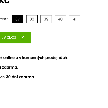
 Kč
osti:
37
38
39
40
41
 JADI.CZ
né
online a v kamenných prodejnách
.
a zdarma
.
 do
30 dní zdarma
.