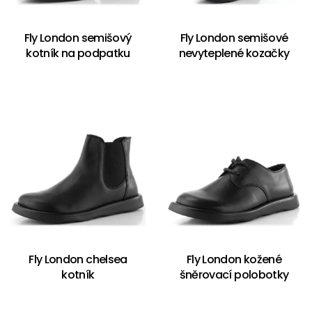
Fly London semišový
Fly London semišové
kotník na podpatku
nevyteplené kozačky
Fly London chelsea
Fly London kožené
kotník
šněrovací polobotky