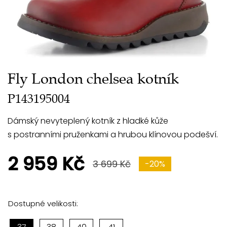
Fly London chelsea kotník
P143195004
Dámský nevyteplený kotník z hladké kůže
s postranními pruženkami a hrubou klínovou podešví.
2 959 Kč
3 699 Kč
-20%
Dostupné velikosti: