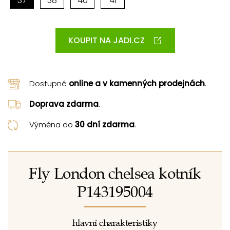
37
38
40
41
KOUPIT NA JADI.CZ
Dostupné
online a v kamenných prodejnách
.
Doprava zdarma
.
Výměna do
30 dní zdarma
.
Fly London chelsea kotník
P143195004
hlavní charakteristiky