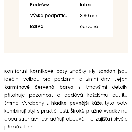
Podešev
latex
Výška podpatku
3,80 cm
Barva
červená
Komfortní
kotníkové boty
značky
Fly London
jsou
ideální volbou pro podzimní a zimní dny. Jejich
karmínově červená barva
s tmavšími detaily
přitahuje pozornost a dodává každému outfitu
šmrnc. Vyrobeny z
hladké, pevnější kůže
, tyto boty
kombinují styl s praktičností.
Široké pružné vsadky
na
obou stranách usnadňují obouvání a zajišťují skvělé
přizpůsobení.