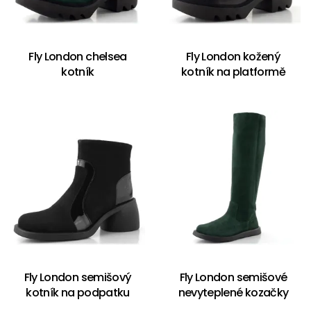
Fly London chelsea
Fly London kožený
kotník
kotník na platformě
Fly London semišový
Fly London semišové
kotník na podpatku
nevyteplené kozačky