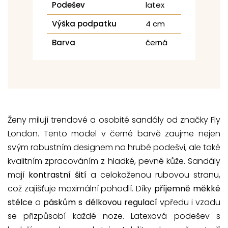
Podešev
latex
Výška podpatku
4 cm
Barva
černá
Ženy milují trendové a osobité sandály od značky Fly
London. Tento model v černé barvě zaujme nejen
svým robustním designem na hrubé podešvi, ale také
kvalitním zpracováním z hladké, pevné kůže. Sandály
mají
kontrastní šití
a celokoženou rubovou stranu,
což zajišťuje maximální pohodlí. Díky
příjemně měkké
stélce
a
páskům s délkovou regulací
vpředu i vzadu
se přizpůsobí každé noze. Latexová podešev s