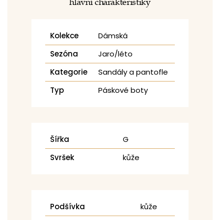
hlavní charakteristiky
Kolekce
Dámská
Sezóna
Jaro/léto
Kategorie
Sandály a pantofle
Typ
Páskové boty
Šířka
G
Svršek
kůže
Podšívka
kůže