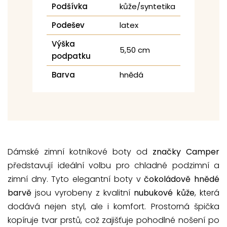
Podšívka
kůže/syntetika
Podešev
latex
Výška
5,50 cm
podpatku
Barva
hnědá
Dámské zimní kotníkové boty od
značky Camper
představují ideální volbu pro chladné podzimní a
zimní dny. Tyto elegantní boty v
čokoládově hnědé
barvě
jsou vyrobeny z kvalitní
nubukové kůže
, která
dodává nejen styl, ale i komfort. Prostorná špička
kopíruje tvar prstů, což zajišťuje pohodlné nošení po