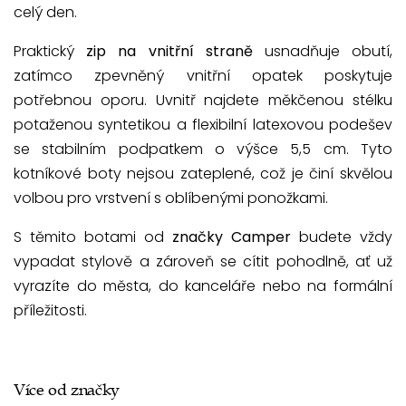
celý den.
Praktický
zip na vnitřní straně
usnadňuje obutí,
zatímco zpevněný vnitřní opatek poskytuje
potřebnou oporu. Uvnitř najdete měkčenou stélku
potaženou syntetikou a flexibilní latexovou podešev
se stabilním podpatkem o výšce 5,5 cm. Tyto
kotníkové boty nejsou zateplené, což je činí skvělou
volbou pro vrstvení s oblíbenými ponožkami.
S těmito botami od
značky Camper
budete vždy
vypadat stylově a zároveň se cítit pohodlně, ať už
vyrazíte do města, do kanceláře nebo na formální
příležitosti.
Více od značky