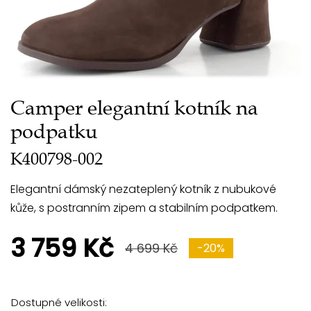
Camper elegantní kotník na
podpatku
K400798-002
Elegantní dámský nezateplený kotník z nubukové
kůže, s postranním zipem a stabilním podpatkem.
3 759 Kč
4 699 Kč
-20%
Dostupné velikosti: