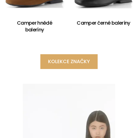
Camper hnědé
Camper černé baleríny
baleríny
KOLEKCE ZNAČKY