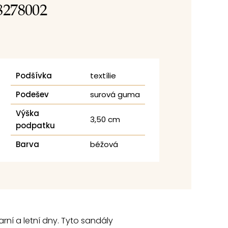
8278002
Podšívka
textílie
Podešev
surová guma
Výška
3,50 cm
podpatku
Barva
béžová
rní a letní dny. Tyto sandály