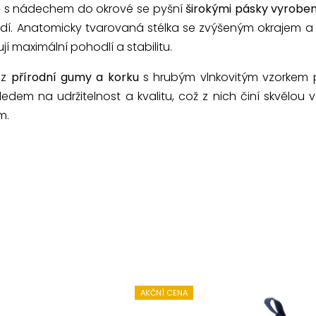
ě
s nádechem do okrové se pyšní
širokými pásky vyrobe
ředí. Anatomicky tvarovaná stélka se zvýšeným okrajem 
ují maximální pohodlí a stabilitu.
 z
přírodní gumy a korku
s hrubým vlnkovitým vzorkem po
edem na udržitelnost a kvalitu, což z nich činí skvělou 
m.
AKČNÍ CENA