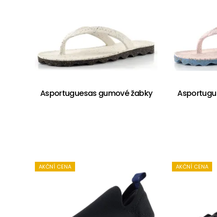
Asportuguesas gumové žabky
Asportugu
AKČNÍ CENA
AKČNÍ CENA