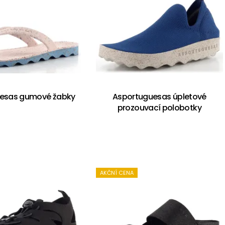
esas gumové žabky
Asportuguesas úpletové
prozouvací polobotky
AKČNÍ CENA