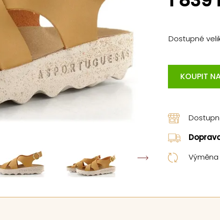
1 839
Dostupné velik
KOUPIT NA
Dostup
Doprav
Výměna