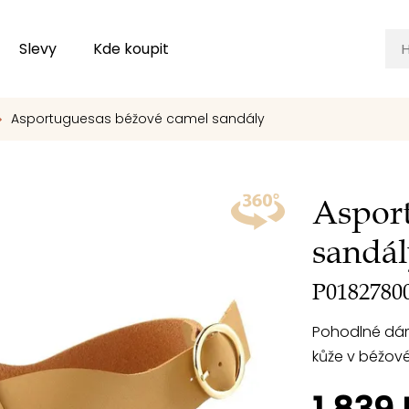
Slevy
Kde koupit
Asportuguesas béžové camel sandály
Aspor
sandál
P0182780
Pohodlné dám
kůže v béžov