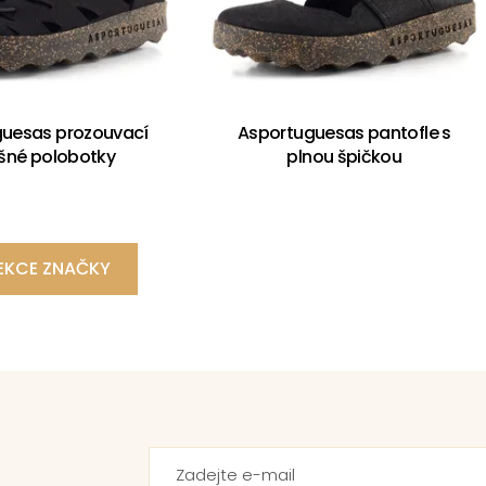
uesas prozouvací
Asportuguesas pantofle s
šné polobotky
plnou špičkou
EKCE ZNAČKY