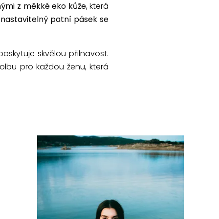
nými z měkké eko kůže
, která
a
nastavitelný patní pásek se
skytuje skvělou přilnavost.
volbu pro každou ženu, která