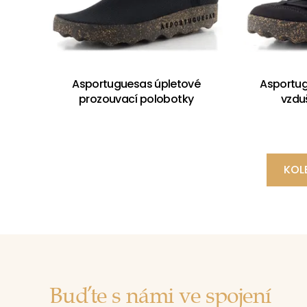
Asportuguesas úpletové
Asportug
prozouvací polobotky
vzdu
KOL
Buďte s námi ve spojení