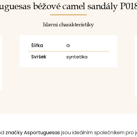
uguesas béžové camel sandály P01
hlavní charakteristiky
Šířka
G
Svršek
syntetika
 od
značky Asportuguesas
jsou ideálním společníkem pro ja