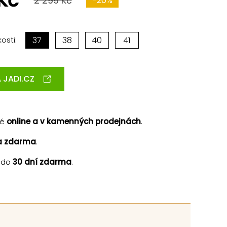
 Kč
2 299 Kč
-20%
osti:
37
38
40
41
 JADI.CZ
né
online a v kamenných prodejnách
.
a zdarma
.
 do
30 dní zdarma
.