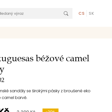
CS
SK
tuguesas béžové camel
y
02
ské sandály se širokými pásky z broušené eko
é camel barvě.