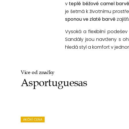
v
teplé béžové camel barv
je šetrná k životnímu prost
sponou ve zlaté barvě
zajišť
Vysoká a flexibilní podešev
Sandály jsou navrženy s ohl
hledá styl a komfort v jedno
Více od značky
Asportuguesas
AKČNÍ CENA