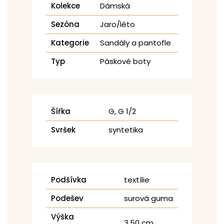
Kolekce
Dámská
Sezóna
Jaro/léto
Kategorie
Sandály a pantofle
Typ
Páskové boty
Šířka
G, G 1/2
Svršek
syntetika
Podšívka
textílie
Podešev
surová guma
Výška
3,50 cm