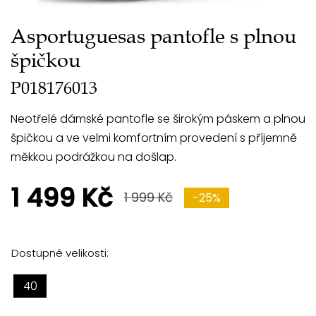
Asportuguesas pantofle s plnou
špičkou
P018176013
Neotřelé dámské pantofle se širokým páskem a plnou
špičkou a ve velmi komfortním provedení s příjemně
měkkou podrážkou na došlap.
1 499 Kč
1 999 Kč
-25%
Dostupné velikosti:
40