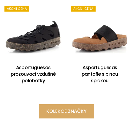
AKČNÍ CENA
AKČNÍ CENA
Asportuguesas
Asportuguesas
prozouvací vzdušné
pantofle s plnou
polobotky
špičkou
KOLEKCE ZNAČKY