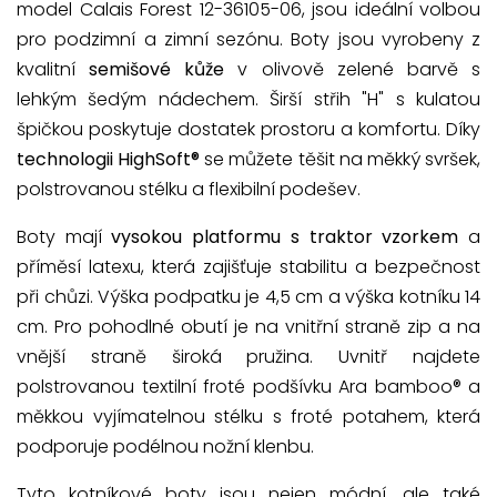
model Calais Forest 12-36105-06, jsou ideální volbou
pro podzimní a zimní sezónu. Boty jsou vyrobeny z
kvalitní
semišové kůže
v olivově zelené barvě s
lehkým šedým nádechem. Širší střih "H" s kulatou
špičkou poskytuje dostatek prostoru a komfortu. Díky
technologii HighSoft®
se můžete těšit na měkký svršek,
polstrovanou stélku a flexibilní podešev.
Boty mají
vysokou platformu s traktor vzorkem
a
příměsí latexu, která zajišťuje stabilitu a bezpečnost
při chůzi. Výška podpatku je 4,5 cm a výška kotníku 14
cm. Pro pohodlné obutí je na vnitřní straně zip a na
vnější straně široká pružina. Uvnitř najdete
polstrovanou textilní froté podšívku Ara bamboo® a
měkkou vyjímatelnou stélku s froté potahem, která
podporuje podélnou nožní klenbu.
Tyto kotníkové boty jsou nejen módní, ale také