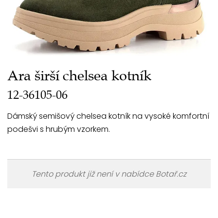
Ara širší chelsea kotník
12-36105-06
Dámský semišový chelsea kotník na vysoké komfortní
podešvi s hrubým vzorkem.
Tento produkt již není v nabídce Botař.cz