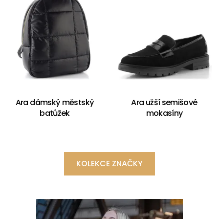
Ara dámský městský
Ara užší semišové
batůžek
mokasíny
KOLEKCE ZNAČKY