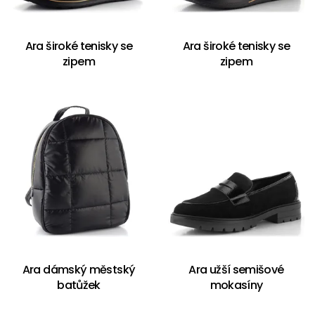
Ara široké tenisky se
Ara široké tenisky se
zipem
zipem
Ara dámský městský
Ara užší semišové
batůžek
mokasíny