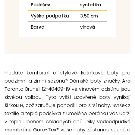
Podešev
syntetika
Výška podpatku
3,50 cm
Barva
vínová
Hledáte komfortní a stylové kotníkové boty pro
podzimní a zimní sezónu? Dámské boty značky
Ara
Toronto Brunell 12-40409-19 ve vínovém odstínu jsou
skvělou volbou. Tyto vyšší uzavřené boty vynikají
šířkou H
, což zaručuje pohodlí i pro širší nohy. Svršek z
textilie a teplá podšívka z umělého beránku vás udrží
v teple i během chladných dnů. Díky
vodoodpudivé
membráně Gore-Tex®
vaše nohy zůstanou suché a