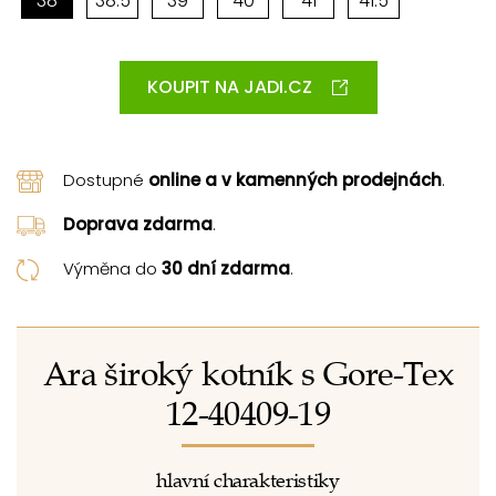
38
38.5
39
40
41
41.5
KOUPIT NA JADI.CZ
Dostupné
online a v kamenných prodejnách
.
Doprava zdarma
.
Výměna do
30 dní zdarma
.
Ara široký kotník s Gore-Tex
12-40409-19
hlavní charakteristiky