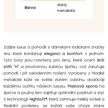
zlatá,
Barva
metalická
Zažijte luxus a pohodlí s dámskými lodičkami značky
Ara, které kombinují
eleganci a komfort
v jednom.
Tyto boty jsou navrženy pro ženy, které ocení
širší
střih "H"
a prostornou kulatou špičku, což zaručuje
pohodlí i při celodenním nošení. Vyrobeny z hladké
metalické kůže ve světle zlatém odstínu, dodávají
každému outfitu nádech luxusu.
Plastová spona
na
špičce a pružný lem zajišťují optimální padnutí a styl.
S technologií
HighSoft®
, která zahrnuje měkký svršek a
flexibilní podešev, se každá vaše chůze stane