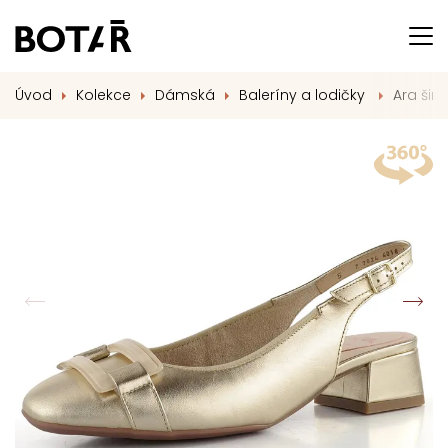
Úvod
Kolekce
Dámská
Baleríny a lodičky
Ara šir