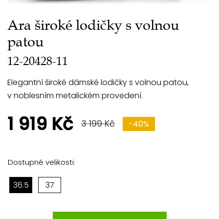
Ara široké lodičky s volnou
patou
12-20428-11
Elegantní široké dámské lodičky s volnou patou,
v noblesním metalickém provedení.
1 919 Kč
3 199 Kč
-40%
Dostupné velikosti:
36.5
37