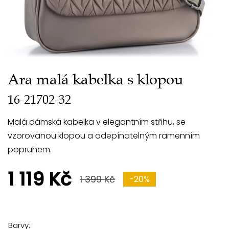
Ara malá kabelka s klopou
16-21702-32
Malá dámská kabelka v elegantním střihu, se
vzorovanou klopou a odepínatelným ramenním
popruhem.
1 119 Kč
1 399 Kč
-20%
Barvy: