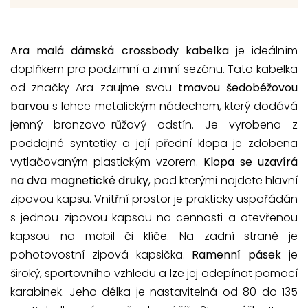
Ara malá dámská crossbody kabelka
je ideálním
doplňkem pro podzimní a zimní sezónu. Tato kabelka
od značky Ara zaujme svou
tmavou šedobéžovou
barvou
s lehce metalickým nádechem, který dodává
jemný bronzovo-růžový odstín. Je vyrobena z
poddajné syntetiky a její přední klopa je zdobena
vytlačovaným plastickým vzorem.
Klopa se uzavírá
na dva magnetické druky
, pod kterými najdete hlavní
zipovou kapsu. Vnitřní prostor je prakticky uspořádán
s jednou zipovou kapsou na cennosti a otevřenou
kapsou na mobil či klíče. Na zadní straně je
pohotovostní zipová kapsička.
Ramenní pásek
je
široký, sportovního vzhledu a lze jej odepínat pomocí
karabinek. Jeho délka je nastavitelná od 80 do 135