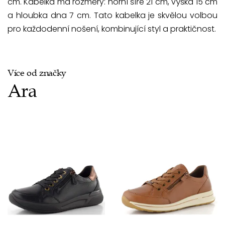
cm. Kabelka má rozměry: horní šíře 21 cm, výška 15 cm
a hloubka dna 7 cm. Tato kabelka je skvělou volbou
pro každodenní nošení, kombinující styl a praktičnost.
Více od značky
Ara