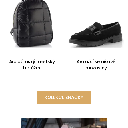
Ara dámský městský
Ara užší semišové
batůžek
mokasíny
KOLEKCE ZNAČKY