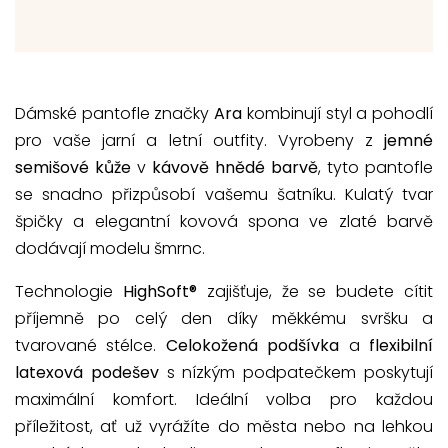
Dámské pantofle značky
Ara
kombinují styl a pohodlí
pro vaše jarní a letní outfity. Vyrobeny z
jemné
semišové kůže
v
kávově hnědé barvě
, tyto pantofle
se snadno přizpůsobí vašemu šatníku. Kulatý tvar
špičky a elegantní kovová spona ve zlaté barvě
dodávají modelu šmrnc.
Technologie
HighSoft®
zajišťuje, že se budete cítit
příjemně po celý den díky měkkému svršku a
tvarované stélce.
Celokožená podšívka
a
flexibilní
latexová podešev
s nízkým podpatečkem poskytují
maximální komfort. Ideální volba pro každou
příležitost, ať už vyrážíte do města nebo na lehkou