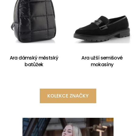
Ara dámský městský
Ara užší semišové
batůžek
mokasíny
KOLEKCE ZNAČKY