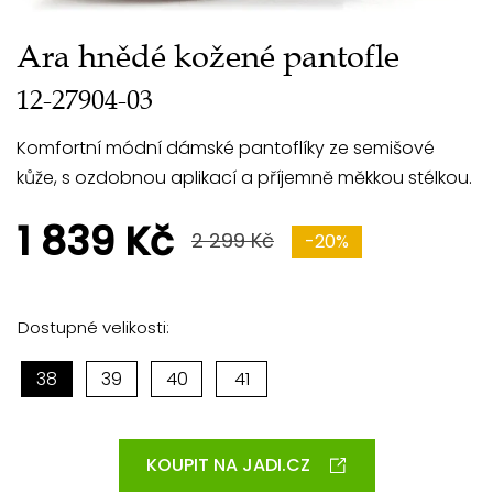
Ara hnědé kožené pantofle
12-27904-03
Komfortní módní dámské pantoflíky ze semišové
kůže, s ozdobnou aplikací a příjemně měkkou stélkou.
1 839 Kč
2 299 Kč
-20%
Dostupné velikosti:
38
39
40
41
KOUPIT NA JADI.CZ