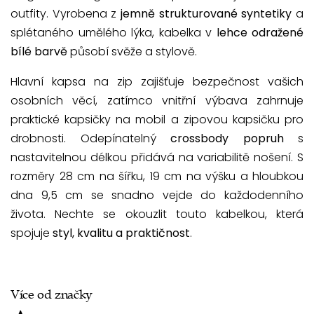
outfity. Vyrobena z
jemně strukturované syntetiky
a
splétaného umělého lýka, kabelka v
lehce odražené
bílé barvě
působí svěže a stylově.
Hlavní kapsa na zip zajišťuje bezpečnost vašich
osobních věcí, zatímco vnitřní výbava zahrnuje
praktické kapsičky na mobil a zipovou kapsičku pro
drobnosti. Odepínatelný
crossbody popruh
s
nastavitelnou délkou přidává na variabilitě nošení. S
rozměry 28 cm na šířku, 19 cm na výšku a hloubkou
dna 9,5 cm se snadno vejde do každodenního
života. Nechte se okouzlit touto kabelkou, která
spojuje
styl, kvalitu a praktičnost
.
Více od značky