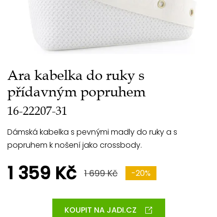
Ara kabelka do ruky s
přídavným popruhem
16-22207-31
Dámská kabelka s pevnými madly do ruky a s
popruhem k nošení jako crossbody.
1 359 Kč
1 699 Kč
-20%
KOUPIT NA JADI.CZ