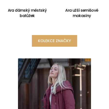
Ara dámský městský
Ara užší semišové
batůžek
mokasíny
KOLEKCE ZNAČKY