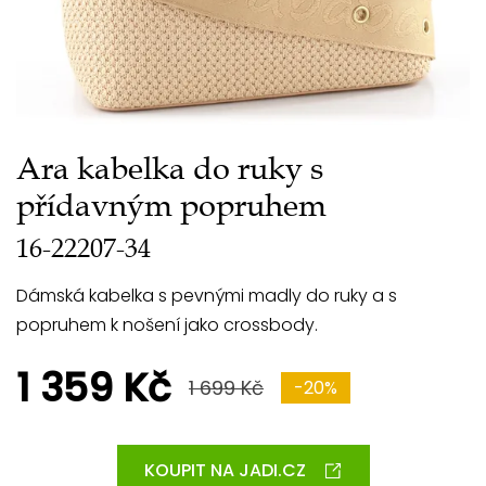
Ara kabelka do ruky s
přídavným popruhem
16-22207-34
Dámská kabelka s pevnými madly do ruky a s
popruhem k nošení jako crossbody.
1 359 Kč
1 699 Kč
-20%
KOUPIT NA JADI.CZ