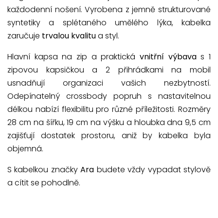
každodenní nošení. Vyrobena z jemně strukturované
syntetiky a splétaného umělého lýka, kabelka
zaručuje
trvalou kvalitu
a styl.
Hlavní kapsa na zip a praktická
vnitřní výbava
s 1
zipovou kapsičkou a 2 přihrádkami na mobil
usnadňují organizaci vašich nezbytností.
Odepínatelný crossbody popruh s nastavitelnou
délkou nabízí flexibilitu pro různé příležitosti. Rozměry
28 cm na šířku, 19 cm na výšku a hloubka dna 9,5 cm
zajišťují dostatek prostoru, aniž by kabelka byla
objemná.
S kabelkou značky
Ara
budete vždy vypadat stylově
a cítit se pohodlně.