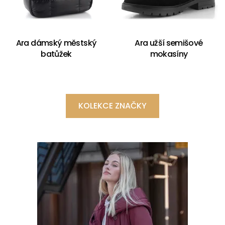
Ara dámský městský
Ara užší semišové
batůžek
mokasíny
KOLEKCE ZNAČKY